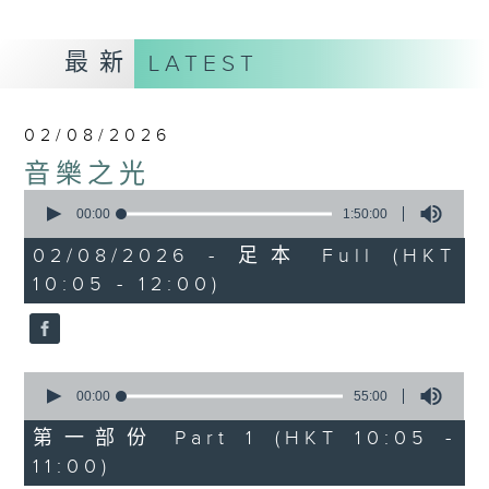
最新
LATEST
02/08/2026
音樂之光
0
seconds
00:00
1:50:00
of
1
02/08/2026 - 足本 Full (HKT
hour,
10:05 - 12:00)
50
minutes,
0
seconds
0
seconds
00:00
55:00
of
55
第一部份 Part 1 (HKT 10:05 -
minutes,
11:00)
0
seconds