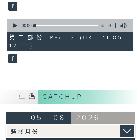
0
seconds
00:00
55:09
of
55
第二部份 Part 2 (HKT 11:05 -
minutes,
12:00)
9
seconds
重溫
CATCHUP
05 - 08
2026