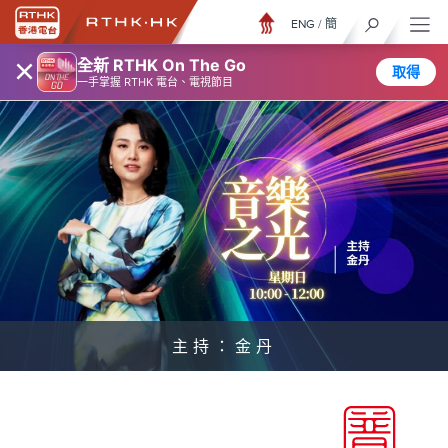
ENG
/
簡
×
全新 RTHK On The Go
取得
一手掌握 RTHK 電台、電視節目
主持：金丹