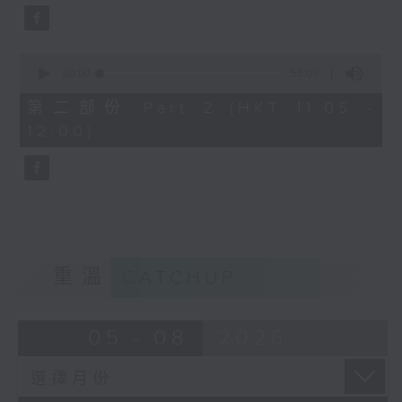
0
seconds
00:00
55:09
of
55
第二部份 Part 2 (HKT 11:05 -
minutes,
12:00)
9
seconds
重溫
CATCHUP
05 - 08
2026