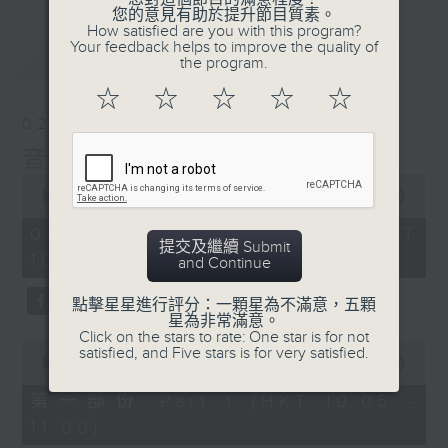
您的意見有助於提升節目質素。
How satisfied are you with this program?
Your feedback helps to improve the quality of
最新
LATEST
the program.
☆
☆
☆
☆
☆
02/08/2026
音樂之光
0
seconds
00:00
1:50:00
of
1
02/08/2026 - 足本 Full (HKT
hour,
提交及繼續 Submit
10:05 - 12:00)
50
and Continue
minutes,
0
點擊星星進行評分：一顆星為不滿意，五顆
seconds
星為非常滿意。
Click on the stars to rate: One star is for not
0
satisfied, and Five stars is for very satisfied.
seconds
00:00
55:00
of
55
第一部份 Part 1 (HKT 10:05 -
minutes,
11:00)
0
seconds