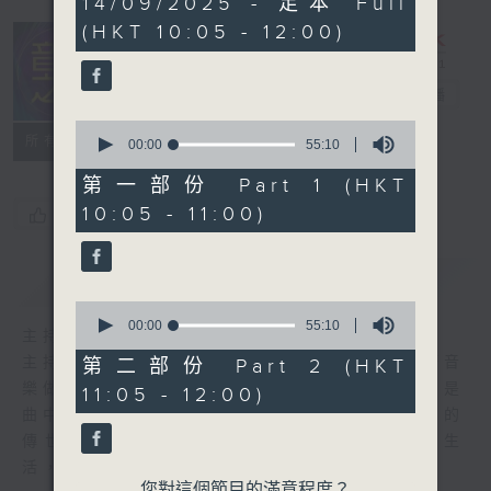
14/09/2025 - 足本 Full
hour,
(HKT 10:05 - 12:00)
50
minutes,
0
seconds
音樂之光
電台直播
0
所有集數
seconds
00:00
55:10
of
55
第一部份 Part 1 (HKT
minutes,
10:05 - 11:00)
您喜歡這個節目嗎?
10
seconds
簡介
GIST
0
seconds
00:00
55:10
主持人：金丹
of
55
主持人:金丹 每週日上午十點到十二點，伴著音
第二部份 Part 2 (HKT
minutes,
樂做時光的旅人。 初聞不識曲中意，再聽已是
11:05 - 12:00)
10
seconds
曲中人。 穿過記憶，跨過山海，在歷久彌新的
傳世金曲中遇見曾經的自己。 讓音樂照亮生
活，與你共度好時光。
您對這個節目的滿意程度？