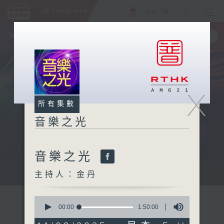
ENG
/
簡
×
全新 RTHK On The Go
取得
一手掌握 RTHK 電台、電視節目
X
所有集數
音樂之光
音樂之光
主持：金丹
主持人：金丹
0
seconds
00:00
1:50:00
of
1