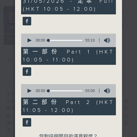
31/05/2026 - 足本 Full
hour,
(HKT 10:05 - 12:00)
49
minutes,
59
seconds
音樂之光
電台直播
0
所有集數
seconds
00:00
55:10
of
55
第一部份 Part 1 (HKT
minutes,
10:05 - 11:00)
您喜歡這個節目嗎?
10
seconds
簡介
GIST
0
seconds
00:00
55:09
主持人：金丹
of
55
主持人:金丹 每週日上午十點到十二點，伴著音
第二部份 Part 2 (HKT
minutes,
樂做時光的旅人。 初聞不識曲中意，再聽已是
11:05 - 12:00)
9
seconds
曲中人。 穿過記憶，跨過山海，在歷久彌新的
傳世金曲中遇見曾經的自己。 讓音樂照亮生
活，與你共度好時光。
您對這個節目的滿意程度？