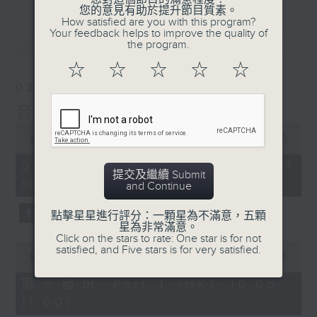
您的意見有助於提升節目質素。
How satisfied are you with this program?
Your feedback helps to improve the quality of
最新
LATEST
the program.
☆
☆
☆
☆
☆
02/08/2026
音樂之光
0
seconds
00:00
1:50:00
of
1
02/08/2026 - 足本 Full (HKT
hour,
提交及繼續 Submit
10:05 - 12:00)
50
and Continue
minutes,
0
點擊星星進行評分：一顆星為不滿意，五顆
seconds
星為非常滿意。
Click on the stars to rate: One star is for not
0
satisfied, and Five stars is for very satisfied.
seconds
00:00
55:00
of
55
第一部份 Part 1 (HKT 10:05 -
minutes,
11:00)
0
seconds