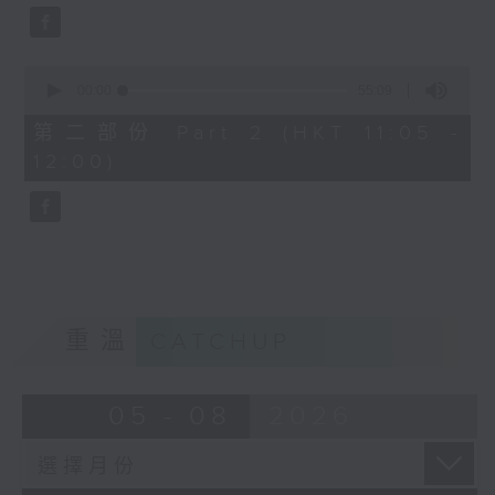
0
seconds
00:00
55:09
of
55
第二部份 Part 2 (HKT 11:05 -
minutes,
12:00)
9
seconds
重溫
CATCHUP
05 - 08
2026