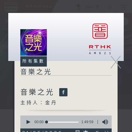
ENG
/
簡
×
全新 RTHK On The Go
取得
一手掌握 RTHK 電台、電視節目
X
所有集數
音樂之光
音樂之光
主持：金丹
主持人：金丹
0
seconds
00:00
1:49:59
of
1