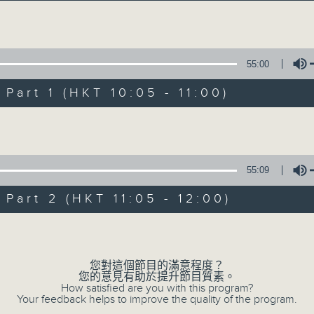
主持：金丹
Volume
55:00
art 1 (HKT 10:05 - 11:00)
Volume
音樂之光
所有集數
55:09
art 2 (HKT 11:05 - 12:00)
您喜歡這個節目嗎?
Volume
您對這個節目的滿意程度？
主持人：金丹
您的意見有助於提升節目質素。
主持人:金丹 每週日上午十點到十二點，伴著
How satisfied are you with this program?
Your feedback helps to improve the quality of the program.
再聽已是曲中人。 穿過記憶，跨過山海，在