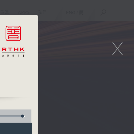
重溫
APPS
我們
ENG
/
簡
X