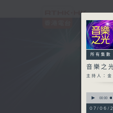
所有集數
音樂之
主持人：金
0
seconds
00:00
of
1
07/06/2
hour,