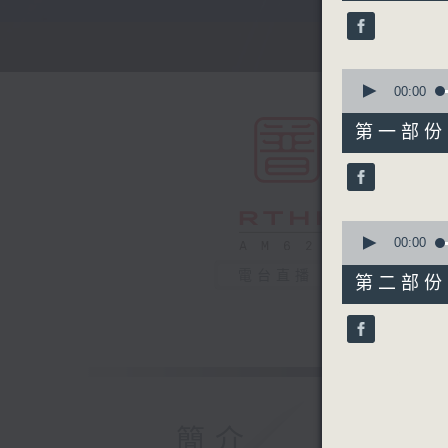
50
minutes,
0
seconds
90%
0
seconds
00:00
of
55
第一部份 P
minutes,
0
seconds
90%
0
seconds
00:00
of
55
電台直播
第二部份 P
minutes,
9
seconds
90%
簡介