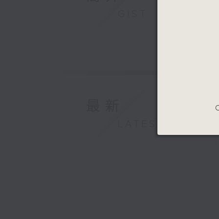
GIST
最新
C
LATEST