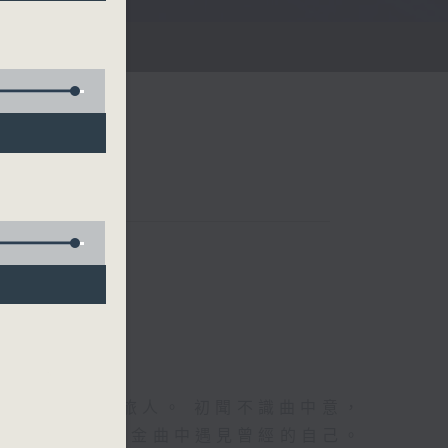
音樂做時光的旅人。 初聞不識曲中意，
歷久彌新的傳世金曲中遇見曾經的自己。