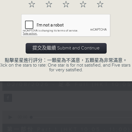
☆
☆
☆
☆
☆
讓音樂照亮生活，與你共度好時光。
02/08/2026
提交及繼續 Submit and Continue
音樂之光
點擊星星進行評分：一顆星為不滿意，五顆星為非常滿意。
lick on the stars to rate: One star is for not satisfied, and Five stars 
0
for very satisfied.
seconds
00:00
of
1
02/08/2026 - 足本 Full (HKT 10:05 
hour,
50
minutes,
0
seconds
Volume
90%
0
seconds
00:00
of
55
第一部份 Part 1 (HKT 10:05 - 11:00)
minutes,