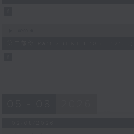
0
seconds
Volume
90%
0
seconds
00:00
of
55
第二部份 Part 2 (HKT 11:05 - 12:00)
minutes,
9
seconds
Volume
90%
05 - 08
2026
02/08/2026