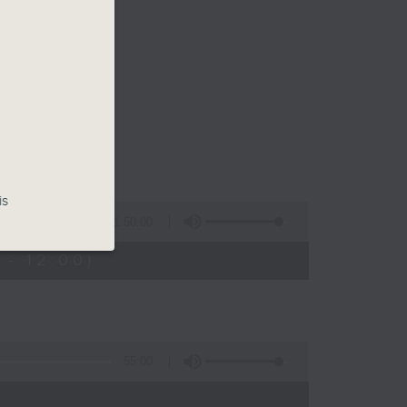
is
1:50:00
- 12:00)
55:00