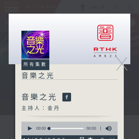
ENG
/
簡
×
全新 RTHK On The Go
取得
一手掌握 RTHK 電台、電視節目
X
所有集數
音樂之光
音樂之光
主持：金丹
主持人：金丹
0
seconds
00:00
00:00
of
0