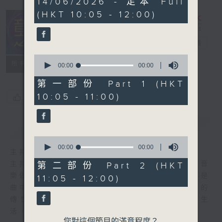
14/06/2026 - 足本 Full
seconds
(HKT 10:05 - 12:00)
音樂之光
電台直播
0
所有集數
seconds
00:00
00:00
of
0
第一部份 Part 1 (HKT
seconds
10:05 - 11:00)
您喜歡這個節目嗎?
簡介
GIST
0
seconds
00:00
00:00
主持人：金丹
of
0
主持人:金丹 每週日上午十點到十二點，伴著音
第二部份 Part 2 (HKT
seconds
樂做時光的旅人。 初聞不識曲中意，再聽已是
11:05 - 12:00)
曲中人。 穿過記憶，跨過山海，在歷久彌新的
傳世金曲中遇見曾經的自己。 讓音樂照亮生
活，與你共度好時光。
您對這個節目的滿意程度？