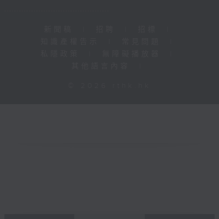
新聞稿
|
招聘
|
招標
|
知識產權告示
|
常見問題
|
私隱政策
|
無障礙播放器
|
其他語言內容
|
© 2026 rthk.hk