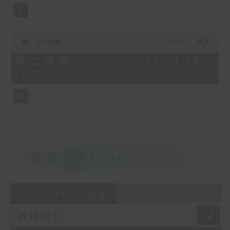
0
seconds
00:00
55:10
of
55
第二部份 Part 2 (HKT 11:05 -
minutes,
12:00)
10
seconds
重溫
CATCHUP
06 - 08
2026