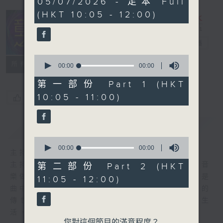
05/07/2026 - 足本 Full
seconds
(HKT 10:05 - 12:00)
音樂之光
電台直播
0
所有集數
seconds
00:00
00:00
of
0
第一部份 Part 1 (HKT
seconds
10:05 - 11:00)
您喜歡這個節目嗎?
簡介
GIST
0
seconds
00:00
00:00
主持人：金丹
of
0
主持人:金丹 每週日上午十點到十二點，伴著音
第二部份 Part 2 (HKT
seconds
樂做時光的旅人。 初聞不識曲中意，再聽已是
11:05 - 12:00)
曲中人。 穿過記憶，跨過山海，在歷久彌新的
傳世金曲中遇見曾經的自己。 讓音樂照亮生
活，與你共度好時光。
您對這個節目的滿意程度？