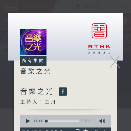
ENG
/
簡
×
全新 RTHK On The Go
取得
一手掌握 RTHK 電台、電視節目
X
所有集數
音樂之光
音樂之光
主持：金丹
主持人：金丹
0
seconds
00:00
00:00
of
0