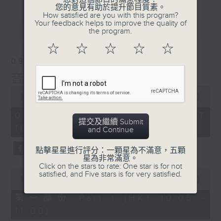
您的意見有助於提升節目質素。
How satisfied are you with this program?
Your feedback helps to improve the quality of
最新
LATEST
the program.
☆
☆
☆
☆
☆
09/08/2026
音樂之光
0
seconds
00:00
1:50:00
of
1
09/08/2026 - 足本 Full (HKT
hour,
提交及繼續 Submit
10:05 - 12:00)
50
and Continue
minutes,
0
點擊星星進行評分：一顆星為不滿意，五顆
seconds
星為非常滿意。
Click on the stars to rate: One star is for not
0
satisfied, and Five stars is for very satisfied.
seconds
00:00
55:10
of
55
第一部份 Part 1 (HKT 10:05 -
minutes,
11:00)
10
seconds