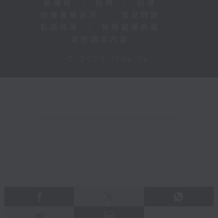
新聞稿
|
招聘
|
招標
|
知識產權告示
|
常見問題
|
私隱政策
|
無障礙播放器
|
其他語言內容
|
© 2026 rthk.hk