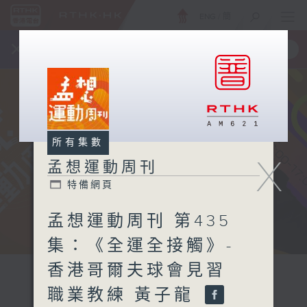
ENG
/
簡
×
全新 RTHK On The Go
取得
一手掌握 RTHK 電台、電視節目
所有集數
X
孟想運動周刊
特備網頁
孟想運動周刊 第435
集：《全運全接觸》-
香港哥爾夫球會見習
職業教練 黃子龍