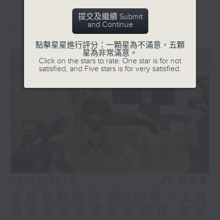
提交及繼續 Submit
最新
LATEST
and Continue
點擊星星進行評分：一顆星為不滿意，五顆
星為非常滿意。
Click on the stars to rate: One star is for not
satisfied, and Five stars is for very satisfied.
02/08/2026
相片集
孟想運動周刊 第481集：上海
海港足球俱樂部新聞官 趙昊