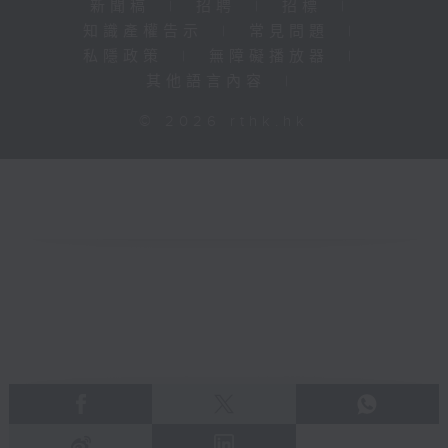
新聞稿
|
招聘
|
招標
|
知識產權告示
|
常見問題
|
私隱政策
|
無障礙播放器
|
其他語言內容
|
© 2026 rthk.hk