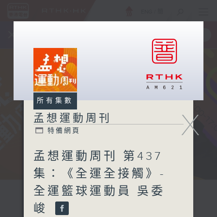
ENG
/
簡
×
全新 RTHK On The Go
取得
一手掌握 RTHK 電台、電視節目
所有集數
X
孟想運動周刊
特備網頁
孟想運動周刊 第437
集：《全運全接觸》-
全運籃球運動員 吳委
峻