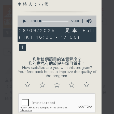
主持人：小孟
0
seconds
00:00
55:00
孟想運動周刊
電台直播
of
55
28/09/2025 - 足本 Full
特備網頁
所有集數
minutes,
(HKT 16:05 - 17:00)
0
seconds
您喜歡這個節目嗎?
您對這個節目的滿意程度？
您的意見有助於提升節目質素。
簡介
GIST
How satisfied are you with this program?
Your feedback helps to improve the quality of
the program.
主持人：小孟
☆
☆
☆
☆
☆
《孟想運動周刊》每週末為你直擊運動賽事最新
走勢，邀請運動員與聽眾分享運動與比賽的精彩
瞬間，感受全城體育熱潮！