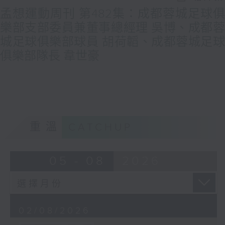
孟想運動周刊 第482集：成都蓉城足球俱
樂部支部委員兼董事總經理 吳博、成都蓉
城足球俱樂部球員 胡荷韜、成都蓉城足球
俱樂部隊長 韋世豪
重溫
CATCHUP
05 - 08
2026
02/08/2026