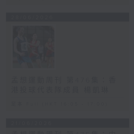
28/06/2026
孟想運動周刊 第476集：香
港投球代表隊成員 楊凱琳
足本 Full (HKT 16:05 - 17:00)
21/06/2026