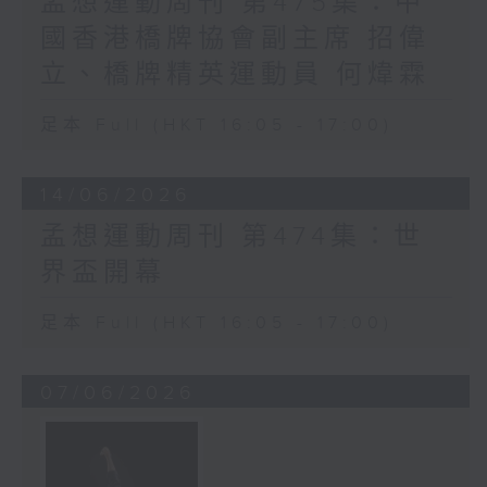
孟想運動周刊 第475集：中
國香港橋牌協會副主席 招偉
立、橋牌精英運動員 何煒霖
足本 Full (HKT 16:05 - 17:00)
14/06/2026
孟想運動周刊 第474集：世
界盃開幕
足本 Full (HKT 16:05 - 17:00)
07/06/2026