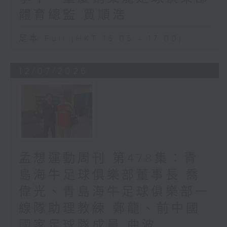
體育總監 賈順浩
足本 Full (HKT 16:05 - 17:00)
12/07/2026
孟想運動周刊 第478集：青
島海牛足球俱樂部董事長 喬
偉光、青島海牛足球俱樂部一
線隊助理教練 鄭龍、前中國
國家足球隊成員 曲波