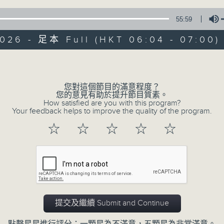
55:59
2026 - 足本 Full (HKT 06:04 - 07:00)
Volume
您對這個節目的滿意程度？
02/08/2026
您的意見有助於提升節目質素。
How satisfied are you with this program?
Your feedback helps to improve the quality of the program.
Beautiful Sunday(與一、二、
☆
☆
☆
☆
☆
0
seconds
00:00
of
55
02/08/2026 - 足本 Full (HKT 06:04
minutes,
59
seconds
Volume
90%
提交及繼續 Submit and Continue