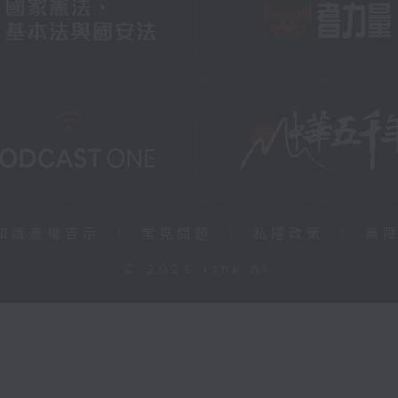
知識產權告示
|
常見問題
|
私隱政策
|
無
© 2026 rthk.hk