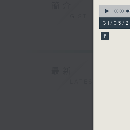
簡介
0
seconds
00:00
GIST
of
55
31/05/
minutes,
59
seconds
90%
最新
LATEST