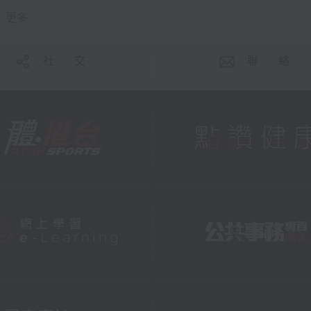
更多 ...
社 交
聯 絡