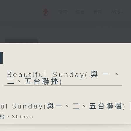
電視
電台
新聞
WEB+
所有集數
Beautiful S
播)
Beautiful Sunday(與一、
二、五台聯播)
您喜歡這個節目嗎?
iful Sunday(與一、二、五台聯播)
、Shinza
主持人：詩棓、Shinza