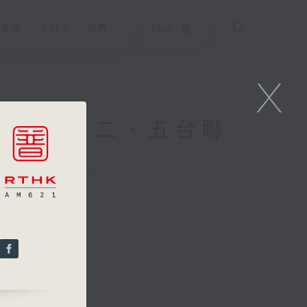
重溫
APPS
我們
ENG
/
簡
X
unday(與一、二、五台聯