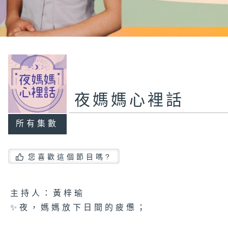
夜媽媽心裡話
所有集數
您喜歡這個節目嗎?
主持人：黃梓瑜
✨夜，媽媽放下日間的疲憊；