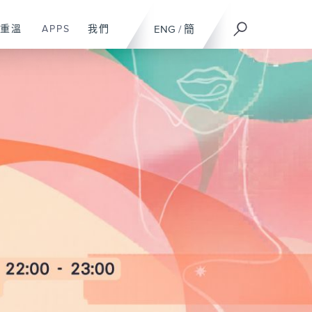
重溫
APPS
我們
ENG
/
簡