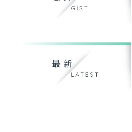
GIST
最新
LATEST