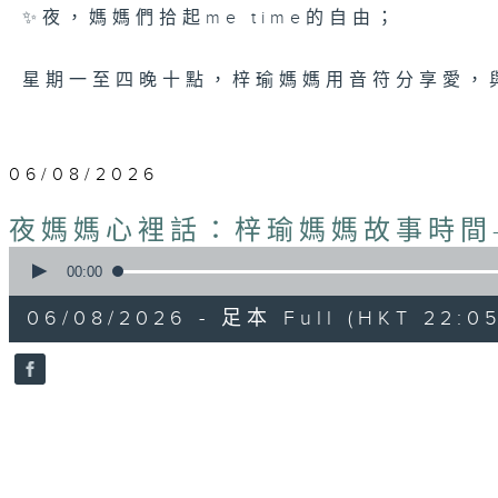
✨夜，媽媽們拾起me time的自由；
星期一至四晚十點，梓瑜媽媽用音符分享愛，
06/08/2026
夜媽媽心裡話：梓瑜媽媽故事時間
0
seconds
00:00
of
55
06/08/2026 - 足本 Full (HKT 22:05
minutes,
0
seconds
Volume
90%