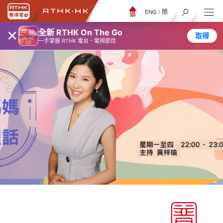
ENG
/
簡
×
全新 RTHK On The Go
取得
一手掌握 RTHK 電台、電視節目