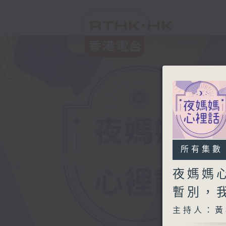
所有集數
夜媽媽
暫別，
主持人：黃