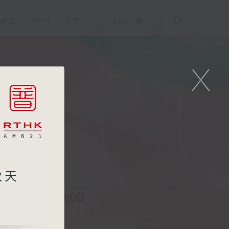
重溫
APPS
我們
ENG
/
簡
X
秋天