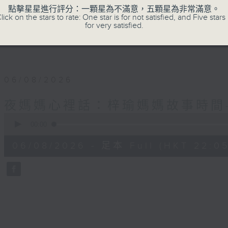
✨夜，媽媽們拾起me time的自由；
點擊星星進行評分：一顆星為不滿意，五顆星為非常滿意。
lick on the stars to rate: One star is for not satisfied, and Five stars 
for very satisfied.
星期一至四晚十點，梓瑜媽媽用音符分享愛，
06/08/2026
夜媽媽心裡話：梓瑜媽媽故事時間
0
seconds
00:00
of
55
06/08/2026 - 足本 Full (HKT 22:05
minutes,
0
seconds
Volume
90%