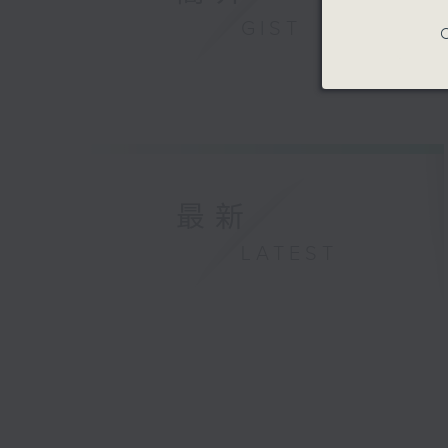
GIST
C
最新
LATEST