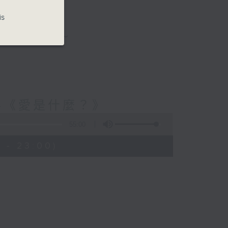
is
與你圍爐夜話～
-《愛是什麼？》
55:00
 - 23:00)