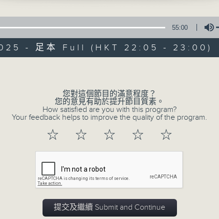
55:00
025 - 足本 Full (HKT 22:05 - 23:00)
Volume
夜媽媽心裡話
您對這個節目的滿意程度？
您的意見有助於提升節目質素。
How satisfied are you with this program?
Your feedback helps to improve the quality of the program.
所有集數
☆
☆
☆
☆
☆
您喜歡這個節目嗎?
主持人：黃梓瑜
✨夜，媽媽放下日間的疲憊；
提交及繼續 Submit and Continue