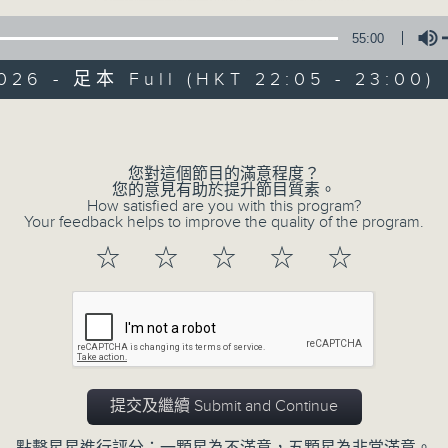
55:00
026 - 足本 Full (HKT 22:05 - 23:00)
Volume
您對這個節目的滿意程度？
夜媽媽心裡話
您的意見有助於提升節目質素。
How satisfied are you with this program?
Your feedback helps to improve the quality of the program.
所有集數
☆
☆
☆
☆
☆
您喜歡這個節目嗎?
主持人：宛佳
提交及繼續 Submit and Continue
✨夜，媽媽放下日間的疲憊；