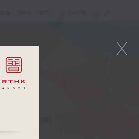
重溫
APPS
我們
ENG
/
簡
X