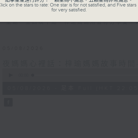
點擊星星進行評分：一顆星為不滿意，五顆星為非常滿意。
✨夜，媽媽們拾起me time的自由；
lick on the stars to rate: One star is for not satisfied, and Five stars 
for very satisfied.
星期一至四晚十點，梓瑜媽媽用音符分享愛，
05/08/2026
夜媽媽心裡話：梓瑜媽媽故事時間
0
seconds
00:00
of
55
05/08/2026 - 足本 Full (HKT 22:05
minutes,
0
seconds
Volume
90%