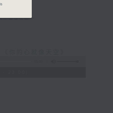
is
與你圍爐夜話～
-《你的心就像天空》
55:00
 - 23:00)