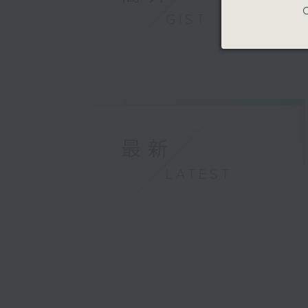
C
GIST
最新
LATEST