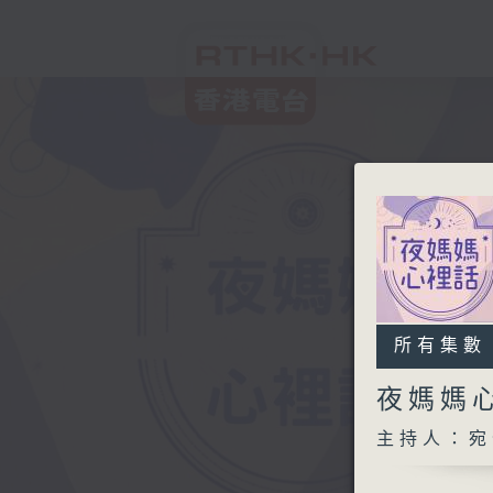
所有集數
夜媽媽心
主持人：宛