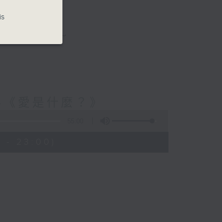
is
與你圍爐夜話～
-《愛是什麼？》
55:00
 - 23:00)