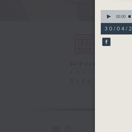
0
seconds
00:00
of
54
30/04/
minutes,
59
seconds
90%
電台直播
簡介