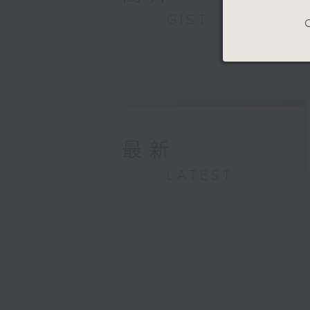
GIST
C
最新
LATEST