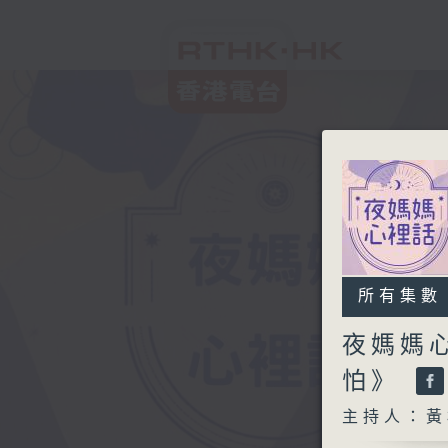
所有集數
夜媽媽
怕》
主持人：黃