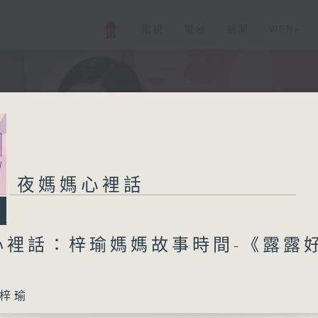
電視
電台
新聞
WEB+
夜媽媽心裡話
心裡話：梓瑜媽媽故事時間-《露露
梓瑜