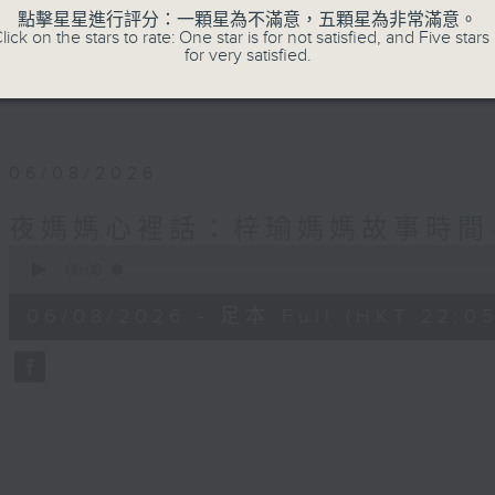
✨夜，媽媽們拾起me time的自由；
點擊星星進行評分：一顆星為不滿意，五顆星為非常滿意。
lick on the stars to rate: One star is for not satisfied, and Five stars 
for very satisfied.
星期一至四晚十點，梓瑜媽媽用音符分享愛，
06/08/2026
夜媽媽心裡話：梓瑜媽媽故事時間
0
seconds
00:00
of
55
06/08/2026 - 足本 Full (HKT 22:05
minutes,
0
seconds
Volume
90%