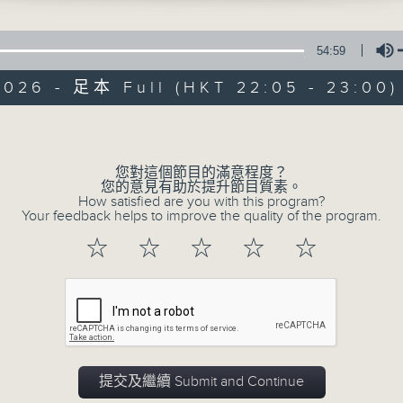
54:59
2026 - 足本 Full (HKT 22:05 - 23:00)
Volume
夜媽媽心裡話
您對這個節目的滿意程度？
您的意見有助於提升節目質素。
How satisfied are you with this program?
Your feedback helps to improve the quality of the program.
所有集數
☆
☆
☆
☆
☆
您喜歡這個節目嗎?
主持人：黃梓瑜
✨夜，媽媽放下日間的疲憊；
提交及繼續 Submit and Continue