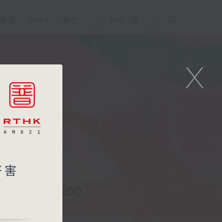
重溫
APPS
我們
ENG
/
簡
X
好害