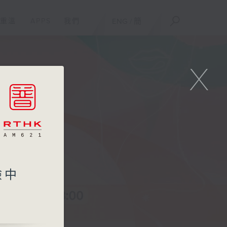
重溫
APPS
我們
ENG
/
簡
X
驗中