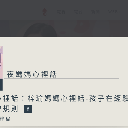
電視
電台
新聞
WEB+
夜媽媽心裡話
心裡話：梓瑜媽媽心裡話-孩子在經
守規則
梓瑜