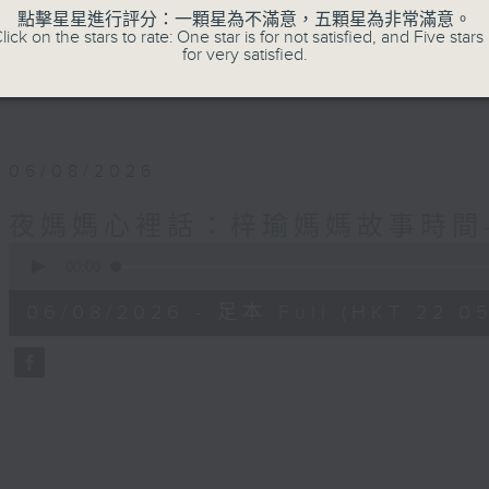
✨夜，媽媽們拾起me time的自由；
點擊星星進行評分：一顆星為不滿意，五顆星為非常滿意。
lick on the stars to rate: One star is for not satisfied, and Five stars 
for very satisfied.
星期一至四晚十點，梓瑜媽媽用音符分享愛，
06/08/2026
夜媽媽心裡話：梓瑜媽媽故事時間
0
seconds
00:00
of
55
06/08/2026 - 足本 Full (HKT 22:05
minutes,
0
seconds
Volume
90%