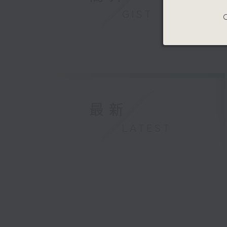
GIST
C
最新
LATEST