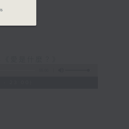
is
與你圍爐夜話～
-《愛是什麼？》
55:00
 - 23:00)