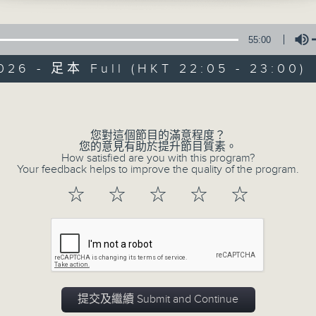
55:00
026 - 足本 Full (HKT 22:05 - 23:00)
Volume
夜媽媽心裡話
您對這個節目的滿意程度？
您的意見有助於提升節目質素。
How satisfied are you with this program?
Your feedback helps to improve the quality of the program.
所有集數
☆
☆
☆
☆
☆
您喜歡這個節目嗎?
主持人：黃梓瑜
✨夜，媽媽放下日間的疲憊；
提交及繼續 Submit and Continue