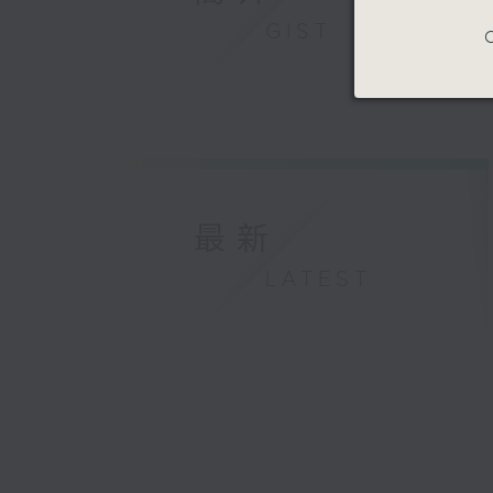
GIST
C
最新
LATEST