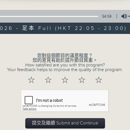
54:59
2026 - 足本 Full (HKT 22:05 - 23:00)
Volume
夜媽媽心裡話
您對這個節目的滿意程度？
您的意見有助於提升節目質素。
How satisfied are you with this program?
Your feedback helps to improve the quality of the program.
所有集數
☆
☆
☆
☆
☆
您喜歡這個節目嗎?
主持人：黃梓瑜
✨夜，媽媽放下日間的疲憊；
提交及繼續 Submit and Continue