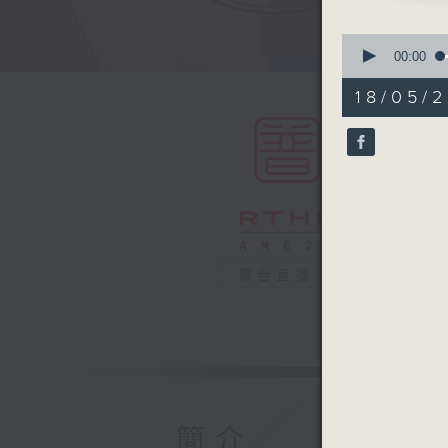
0
seconds
00:00
of
54
18/05/
minutes,
59
seconds
90%
電台直播
簡介