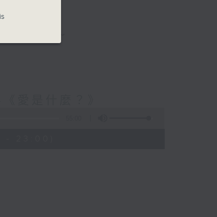
is
與你圍爐夜話～
-《愛是什麼？》
55:00
 - 23:00)