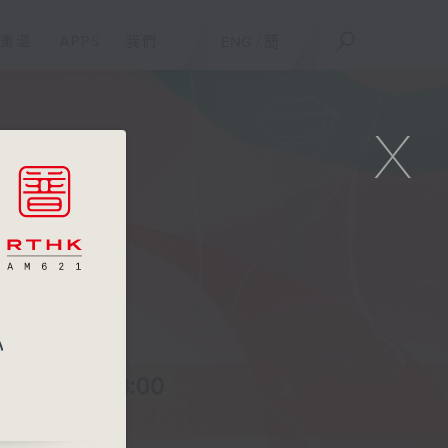
重溫
APPS
我們
ENG
/
簡
X
心