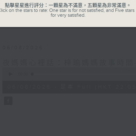
✨夜，媽媽們拾起me time的自由；
點擊星星進行評分：一顆星為不滿意，五顆星為非常滿意。
lick on the stars to rate: One star is for not satisfied, and Five stars 
for very satisfied.
星期一至四晚十點，梓瑜媽媽用音符分享愛，
06/08/2026
夜媽媽心裡話：梓瑜媽媽故事時間
0
seconds
00:00
of
55
06/08/2026 - 足本 Full (HKT 22:05
minutes,
0
seconds
Volume
90%