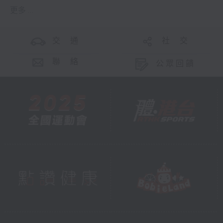
更多 ...
交 通
社 交
聯 絡
公眾回饋