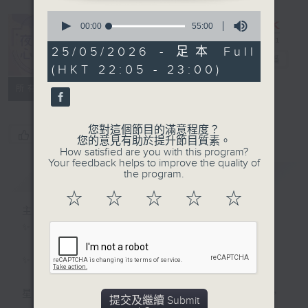
0
seconds
00:00
55:00
of
55
25/05/2026 - 足本 Full
夜媽媽心裡話
minutes,
電台直播
(HKT 22:05 - 23:00)
0
seconds
所有集數
您對這個節目的滿意程度？
您喜歡這個節目嗎?
您的意見有助於提升節目質素。
How satisfied are you with this program?
Your feedback helps to improve the quality of
the program.
簡介
GIST
☆
☆
☆
☆
☆
主持人：黃梓瑜
✨夜，媽媽放下日間的疲憊；
✨夜，媽媽們拾起me time的自由；
星期一至四晚十點，梓瑜媽媽用音符分享愛，
提交及繼續 Submit