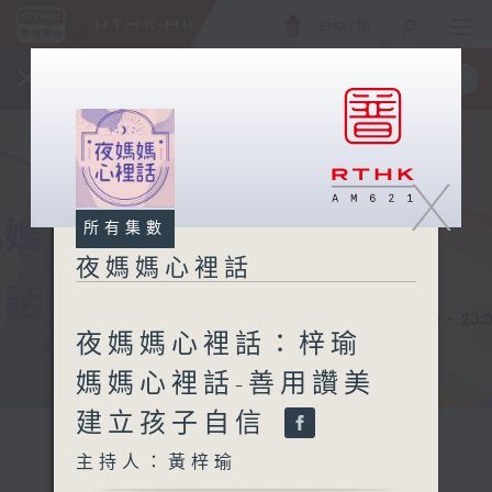
ENG
/
簡
×
全新 RTHK On The Go
取得
一手掌握 RTHK 電台、電視節目
X
所有集數
夜媽媽心裡話
夜媽媽心裡話：梓瑜
媽媽心裡話-善用讚美
建立孩子自信
主持人：黃梓瑜