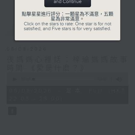
與你圍爐夜話～
and Continue
更多...
點擊星星進行評分：一顆星為不滿意，五顆
星為非常滿意。
Click on the stars to rate: One star is for not
最新
LATEST
satisfied, and Five stars is for very satisfied.
06/08/2026
夜媽媽心裡話：梓瑜媽媽故事
時間-《愛是什麼？》
0
seconds
00:00
55:00
of
55
06/08/2026 - 足本 Full (HKT
minutes,
22:05 - 23:00)
0
seconds