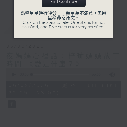
與你圍爐夜話～
and Continue
更多...
點擊星星進行評分：一顆星為不滿意，五顆
星為非常滿意。
Click on the stars to rate: One star is for not
最新
LATEST
satisfied, and Five stars is for very satisfied.
06/08/2026
夜媽媽心裡話：梓瑜媽媽故事
時間-《愛是什麼？》
0
seconds
00:00
55:00
of
55
06/08/2026 - 足本 Full (HKT
minutes,
22:05 - 23:00)
0
seconds