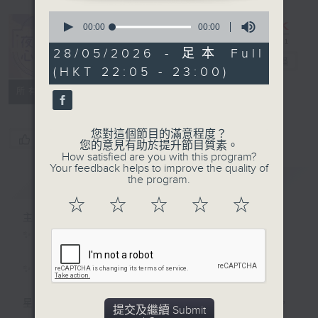
0
seconds
00:00
00:00
of
0
28/05/2026 - 足本 Full
夜媽媽心裡話
seconds
電台直播
(HKT 22:05 - 23:00)
所有集數
您對這個節目的滿意程度？
您喜歡這個節目嗎?
您的意見有助於提升節目質素。
How satisfied are you with this program?
Your feedback helps to improve the quality of
the program.
簡介
GIST
☆
☆
☆
☆
☆
主持人：黃梓瑜
✨夜，媽媽放下日間的疲憊；
✨夜，媽媽們拾起me time的自由；
星期一至四晚十點，梓瑜媽媽用音符分享愛，
提交及繼續 Submit