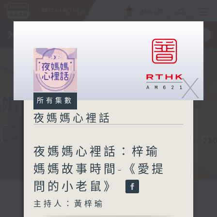
ENG
/
簡
×
全新 RTHK On The Go
取得
一手掌握 RTHK 電台、電視節目
X
所有集數
夜媽媽心裡話
夜媽媽心裡話：梓瑜
媽媽故事時間-《愛提
問的小老鼠》
主持人：黃梓瑜