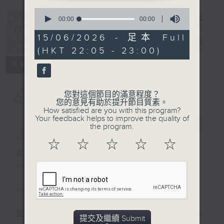
0
seconds
00:00
00:00
of
0
15/06/2026 - 足本 Full
夜媽媽心裡話
seconds
電台直播
(HKT 22:05 - 23:00)
所有集數
您對這個節目的滿意程度？
您喜歡這個節目嗎?
您的意見有助於提升節目質素。
How satisfied are you with this program?
Your feedback helps to improve the quality of
the program.
簡介
GIST
☆
☆
☆
☆
☆
主持人：黃梓瑜
✨夜，媽媽放下日間的疲憊；
✨夜，媽媽們拾起me time的自由；
星期一至四晚十點，梓瑜媽媽用音符分享愛，
提交及繼續 Submit