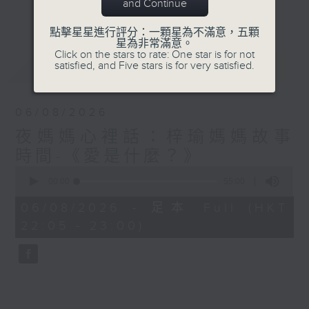
與你圍爐夜話～
and Continue
更多...
點擊星星進行評分：一顆星為不滿意，五顆
星為非常滿意。
Click on the stars to rate: One star is for not
最新
LATEST
satisfied, and Five stars is for very satisfied.
06/08/2026
夜媽媽心裡話：梓瑜媽媽故事
時間-《愛是什麼？》
0
seconds
00:00
55:00
of
55
06/08/2026 - 足本 Full (HKT
minutes,
22:05 - 23:00)
0
seconds