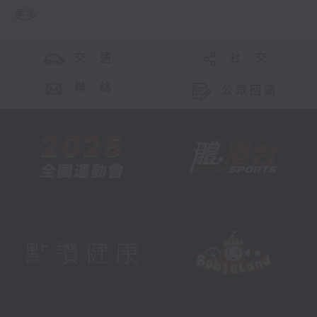
更多 ...
交 通
社 交
聯 絡
公眾回饋