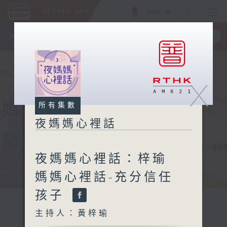
ENG
/
簡
×
全新 RTHK On The Go
取得
一手掌握 RTHK 電台、電視節目
X
所有集數
夜媽媽心裡話
夜媽媽心裡話：梓瑜
媽媽心裡話-充分信任
孩子
主持人：黃梓瑜