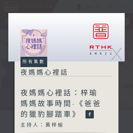
ENG
/
簡
×
全新 RTHK On The Go
取得
一手掌握 RTHK 電台、電視節目
X
所有集數
夜媽媽心裡話
夜媽媽心裡話：梓瑜
媽媽故事時間-《爸爸
的獵豹腳踏車》
主持人：黃梓瑜