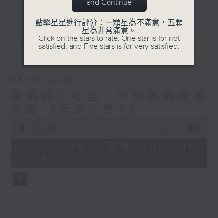
與你圍爐夜話～
and Continue
更多...
點擊星星進行評分：一顆星為不滿意，五顆
星為非常滿意。
Click on the stars to rate: One star is for not
最新
LATEST
satisfied, and Five stars is for very satisfied.
06/08/2026
夜媽媽心裡話：梓瑜媽媽故事
時間-《愛是什麼？》
0
seconds
00:00
55:00
of
55
06/08/2026 - 足本 Full (HKT
minutes,
22:05 - 23:00)
0
seconds