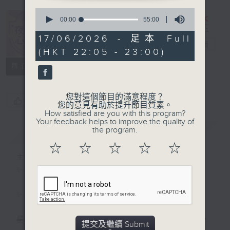
0
seconds
00:00
55:00
of
55
17/06/2026 - 足本 Full
夜媽媽心裡話
minutes,
電台直播
(HKT 22:05 - 23:00)
0
seconds
所有集數
您對這個節目的滿意程度？
您喜歡這個節目嗎?
您的意見有助於提升節目質素。
How satisfied are you with this program?
Your feedback helps to improve the quality of
the program.
簡介
GIST
☆
☆
☆
☆
☆
主持人：黃梓瑜
✨夜，媽媽放下日間的疲憊；
✨夜，媽媽們拾起me time的自由；
星期一至四晚十點，梓瑜媽媽用音符分享愛，
提交及繼續 Submit