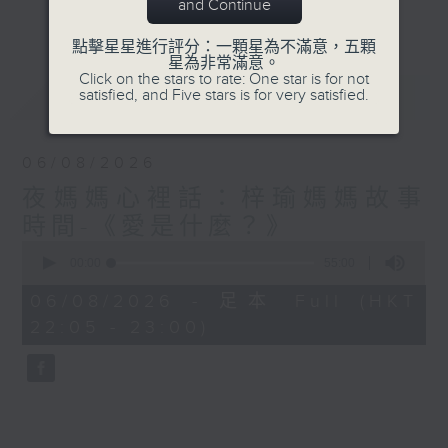
與你圍爐夜話～
and Continue
更多...
點擊星星進行評分：一顆星為不滿意，五顆
星為非常滿意。
Click on the stars to rate: One star is for not
最新
LATEST
satisfied, and Five stars is for very satisfied.
06/08/2026
夜媽媽心裡話：梓瑜媽媽故事
時間-《愛是什麼？》
0
seconds
00:00
55:00
of
55
06/08/2026 - 足本 Full (HKT
minutes,
22:05 - 23:00)
0
seconds