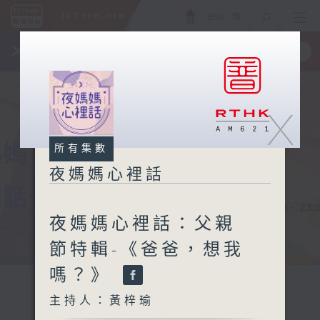
ENG
/
簡
×
全新 RTHK On The Go
取得
一手掌握 RTHK 電台、電視節目
X
所有集數
夜媽媽心裡話
夜媽媽心裡話：父親
節特輯-《爸爸，想我
嗎？》
主持人：黃梓瑜