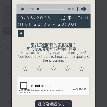
0
seconds
00:00
00:00
of
0
18/06/2026 - 足本 Full
夜媽媽心裡話
seconds
電台直播
(HKT 22:05 - 23:00)
所有集數
您對這個節目的滿意程度？
您喜歡這個節目嗎?
您的意見有助於提升節目質素。
How satisfied are you with this program?
Your feedback helps to improve the quality of
the program.
簡介
GIST
☆
☆
☆
☆
☆
主持人：黃梓瑜
✨夜，媽媽放下日間的疲憊；
✨夜，媽媽們拾起me time的自由；
星期一至四晚十點，梓瑜媽媽用音符分享愛，
提交及繼續 Submit