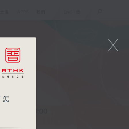
重溫
APPS
我們
ENG
/
簡
X
了怎