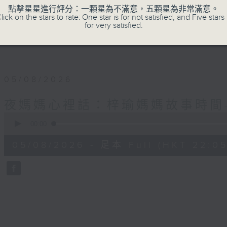
✨夜，媽媽們拾起me time的自由；
點擊星星進行評分：一顆星為不滿意，五顆星為非常滿意。
lick on the stars to rate: One star is for not satisfied, and Five stars 
for very satisfied.
星期一至四晚十點，梓瑜媽媽用音符分享愛，
05/08/2026
夜媽媽心裡話：梓瑜媽媽故事時間
0
seconds
00:00
of
55
05/08/2026 - 足本 Full (HKT 22:05
minutes,
0
seconds
Volume
90%