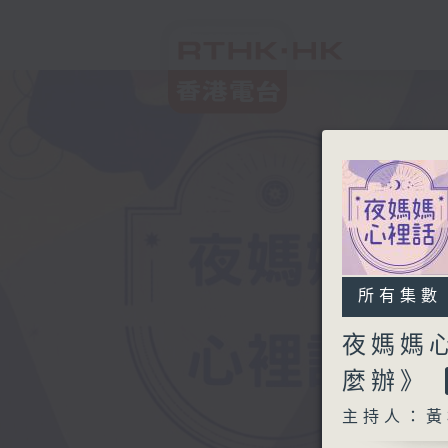
所有集數
夜媽媽
麼辦》
主持人：黃