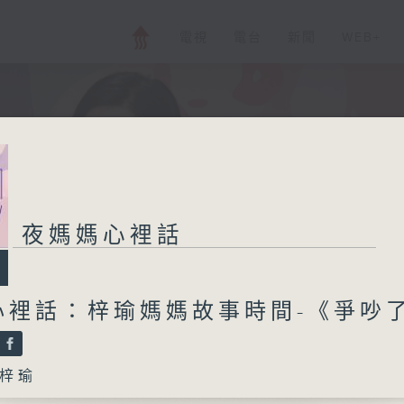
電視
電台
新聞
WEB+
夜媽媽心裡話
心裡話：梓瑜媽媽故事時間-《爭吵
梓瑜