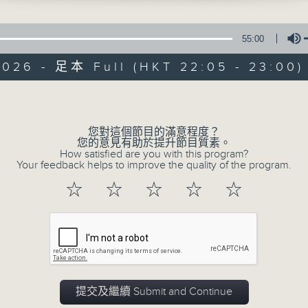
55:00
2026 - 足本 Full (HKT 22:05 - 23:00)
Volume
夜媽媽心裡話
您對這個節目的滿意程度？
您的意見有助於提升節目質素。
How satisfied are you with this program?
Your feedback helps to improve the quality of the program.
所有集數
☆
☆
☆
☆
☆
您喜歡這個節目嗎?
主持人：黃梓瑜
✨夜，媽媽放下日間的疲憊；
提交及繼續 Submit and Continue