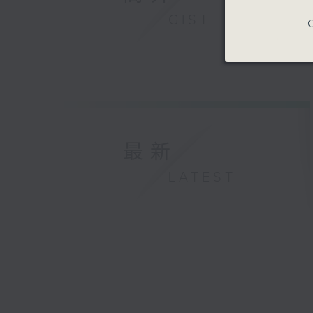
GIST
C
最新
LATEST