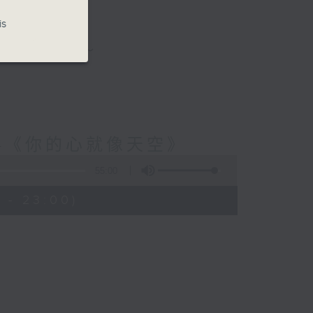
is
與你圍爐夜話～
-《你的心就像天空》
55:00
 - 23:00)