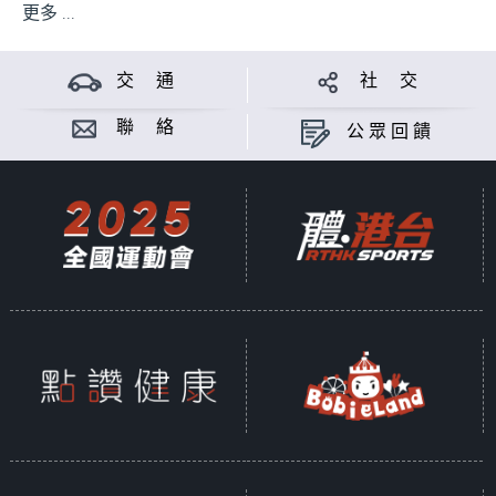
更多 ...
交 通
社 交
聯 絡
公眾回饋