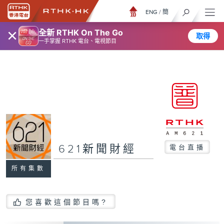
ENG
/
簡
×
全新 RTHK On The Go
取得
一手掌握 RTHK 電台、電視節目
621新聞財經
電台直播
所有集數
您喜歡這個節目嗎?