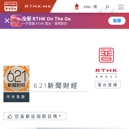
ENG
/
簡
×
全新 RTHK On The Go
取得
一手掌握 RTHK 電台、電視節目
621新聞財經
電台直播
所有集數
您喜歡這個節目嗎?