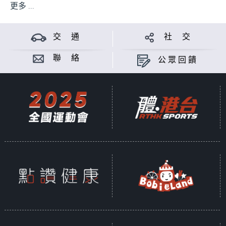
更多 ...
交 通
社 交
聯 絡
公眾回饋