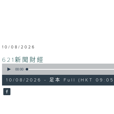
10/08/2026
621新聞財經
0
seconds
00:00
of
55
10/08/2026 - 足本 Full (HKT 09:05
minutes,
0
seconds
Volume
90%