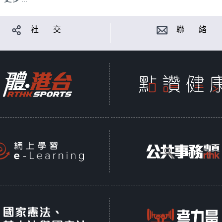
社 交
聯 絡