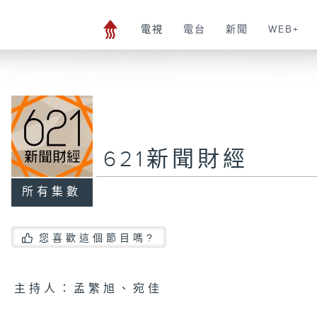
電視
電台
新聞
WEB+
621新聞財經
所有集數
您喜歡這個節目嗎?
主持人：孟繁旭、宛佳