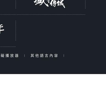
障礙播放器
|
其他語言內容
|