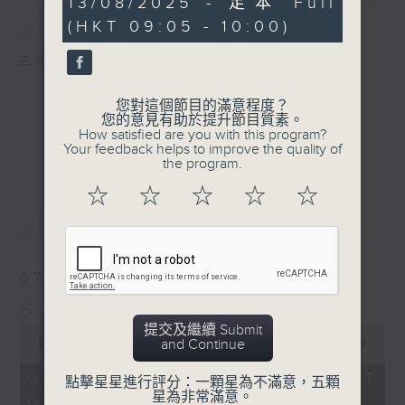
13/08/2025 - 足本 Full
簡介
GIST
seconds
(HKT 09:05 - 10:00)
主持人：孟繁旭、宛佳
您對這個節目的滿意程度？
您的意見有助於提升節目質素。
How satisfied are you with this program?
Your feedback helps to improve the quality of
the program.
☆
☆
☆
☆
☆
最新
LATEST
07/08/2026
621新聞財經
提交及繼續 Submit
0
and Continue
seconds
00:00
55:00
of
55
07/08/2026 - 足本 Full (HKT
點擊星星進行評分：一顆星為不滿意，五顆
minutes,
星為非常滿意。
09:05 - 10:00)
0