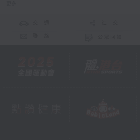
更多 ...
交 通
社 交
聯 絡
公眾回饋