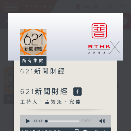
ENG
/
簡
×
全新 RTHK On The Go
取得
一手掌握 RTHK 電台、電視節目
X
所有集數
621新聞財經
621新聞財經
電台直播
621新聞財經
所有集數
主持人：孟繁旭、宛佳
0
您喜歡這個節目嗎?
seconds
00:00
00:00
of
0