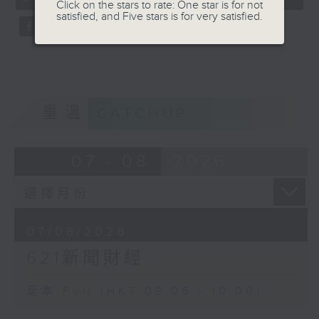
Click on the stars to rate: One star is for not
seconds
satisfied, and Five stars is for very satisfied.
重溫
CATCHUP
07 - 08
2026
07/08/2026
621新聞財經
足本 Full (HKT 09:05 - 10:00)