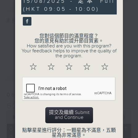
15/08/2025 - 足本 Full
簡介
GIST
seconds
(HKT 09:05 - 10:00)
主持人：孟繁旭、宛佳
您對這個節目的滿意程度？
您的意見有助於提升節目質素。
How satisfied are you with this program?
Your feedback helps to improve the quality of
the program.
☆
☆
☆
☆
☆
最新
LATEST
06/08/2026
621新聞財經
提交及繼續 Submit
0
and Continue
seconds
00:00
00:00
of
0
06/08/2026 - 足本 Full (HKT
點擊星星進行評分：一顆星為不滿意，五顆
seconds
星為非常滿意。
09:05 - 10:00)