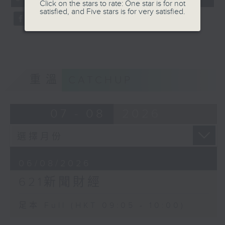
Click on the stars to rate: One star is for not
satisfied, and Five stars is for very satisfied.
重溫
CATCHUP
07 - 08
2026
06/08/2026
621新聞財經
足本 Full (HKT 09:05 - 10:00)