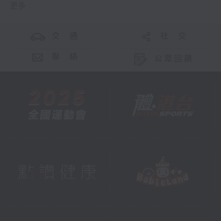
更多 ...
交 通
社 交
聯 絡
公眾回饋