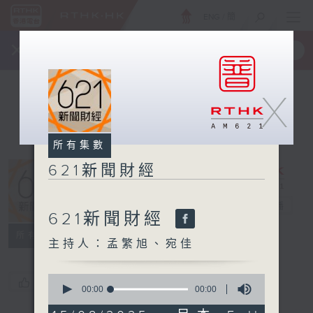
ENG
/
簡
×
全新 RTHK On The Go
取得
一手掌握 RTHK 電台、電視節目
X
所有集數
621新聞財經
621新聞財經
電台直播
621新聞財經
所有集數
主持人：孟繁旭、宛佳
0
您喜歡這個節目嗎?
seconds
00:00
00:00
of
0