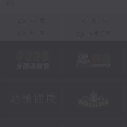
更多 ...
交 通
社 交
聯 絡
公眾回饋