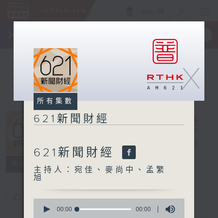
ENG
/
簡
×
全新 RTHK On The Go
取得
一手掌握 RTHK 電台、電視節目
X
所有集數
621新聞財經
621新聞財經
電台直播
621新聞財經
所有集數
主持人：宛佳、麥尚中、孟繁
旭
您喜歡這個節目嗎?
0
seconds
00:00
00:00
of