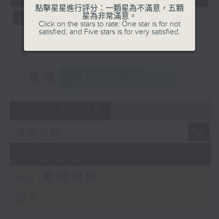
seconds
點擊星星進行評分：一顆星為不滿意，五顆
星為非常滿意。
Click on the stars to rate: One star is for not
satisfied, and Five stars is for very satisfied.
重溫
CATCHUP
07 - 08
2026
07/08/2026
621新聞財經
足本 Full (HKT 09:05 - 10:00)