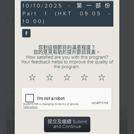
簡介
GIST
0
10/10/2025 - 第一部份
seconds
Part 1 (HKT 09:05 -
主持人：宛佳、麥尚中、孟繁旭
10:00)
您對這個節目的滿意程度？
您的意見有助於提升節目質素。
How satisfied are you with this program?
Your feedback helps to improve the quality of
the program.
最新
LATEST
☆
☆
☆
☆
☆
07/08/2026
621新聞財經
0
seconds
00:00
55:00
of
提交及繼續 Submit
55
07/08/2026 - 足本 Full (HKT
and Continue
minutes,
09:05 - 10:00)
0