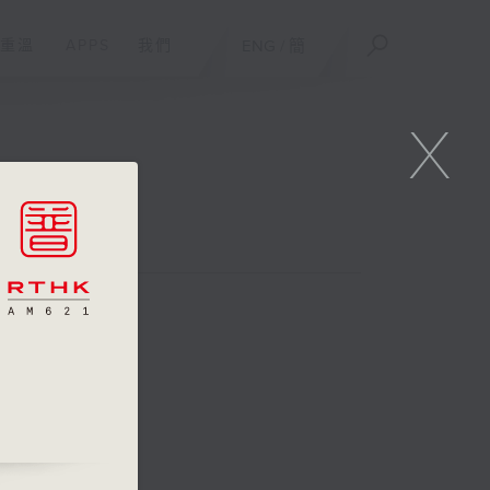
重溫
APPS
我們
ENG
/
簡
X