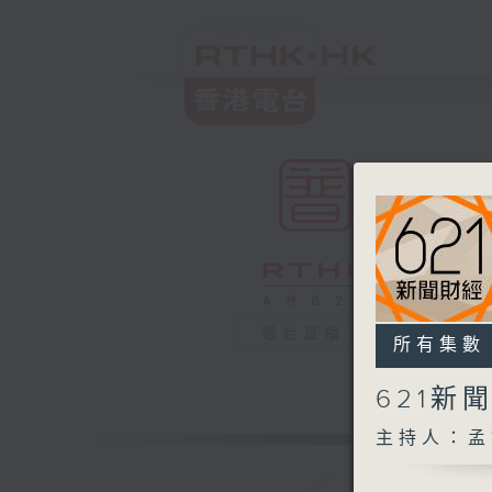
電台直播
所有集數
621新
主持人：孟