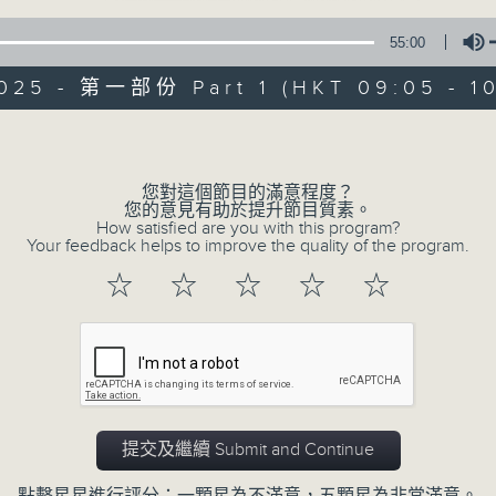
55:00
2025 - 第一部份 Part 1 (HKT 09:05 - 1
Volume
您對這個節目的滿意程度？
07/08/2026
您的意見有助於提升節目質素。
How satisfied are you with this program?
Your feedback helps to improve the quality of the program.
621新聞財經
☆
☆
☆
☆
☆
0
seconds
00:00
of
55
07/08/2026 - 足本 Full (HKT 09:05
minutes,
0
seconds
Volume
90%
提交及繼續 Submit and Continue