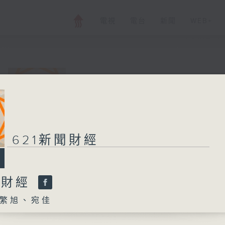
電視
電台
新聞
WEB+
621新聞財經
所有集數
621新聞財經
您喜歡這個節目嗎?
聞財經
繁旭、宛佳
主持人：孟繁旭、宛佳