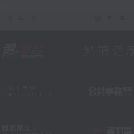
社 交
聯 絡