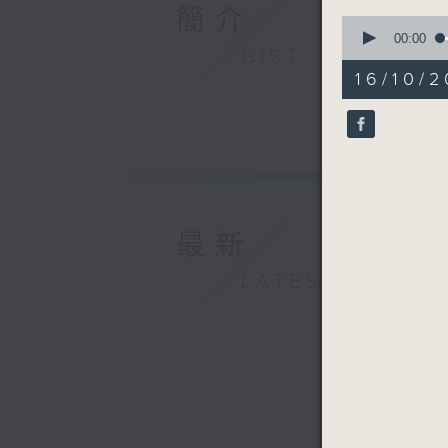
簡介
0
seconds
00:00
GIST
of
55
16/10/
minutes,
0
seconds
90%
最新
LATEST