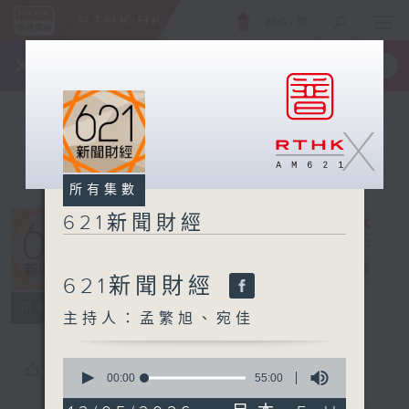
ENG
/
簡
×
全新 RTHK On The Go
取得
一手掌握 RTHK 電台、電視節目
X
所有集數
621新聞財經
621新聞財經
電台直播
621新聞財經
所有集數
主持人：孟繁旭、宛佳
0
您喜歡這個節目嗎?
seconds
00:00
55:00
of
55