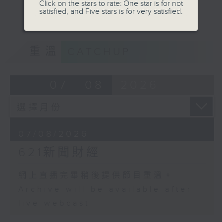
Click on the stars to rate: One star is for not
satisfied, and Five stars is for very satisfied.
重溫
CATCHUP
07 - 08
2026
07/08/2026
621新聞財經
網上直播完畢稍後提供節目重溫。
Archive will be available after
live webcast