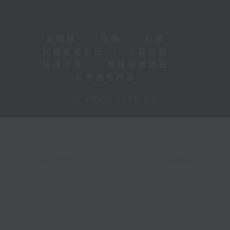
新聞稿
|
招聘
|
招標
|
知識產權告示
|
常見問題
|
私隱政策
|
無障礙播放器
|
其他語言內容
|
© 2026 rthk.hk