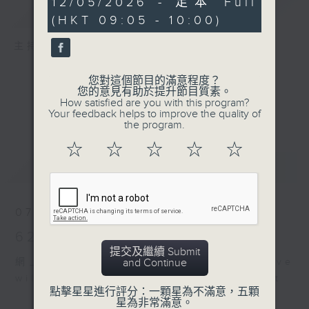
12/05/2026 - 足本 Full
簡介
GIST
minutes,
(HKT 09:05 - 10:00)
0
seconds
主持人：孟繁旭、宛佳
您對這個節目的滿意程度？
您的意見有助於提升節目質素。
How satisfied are you with this program?
Your feedback helps to improve the quality of
the program.
☆
☆
☆
☆
☆
最新
LATEST
07/08/2026
621新聞財經
提交及繼續 Submit
and Continue
網上直播完畢稍後提供節目重溫。 Archive
will be available after live webcast
點擊星星進行評分：一顆星為不滿意，五顆
星為非常滿意。