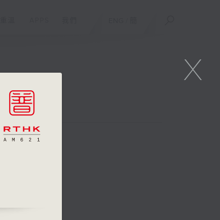
重溫
APPS
我們
ENG
/
簡
X