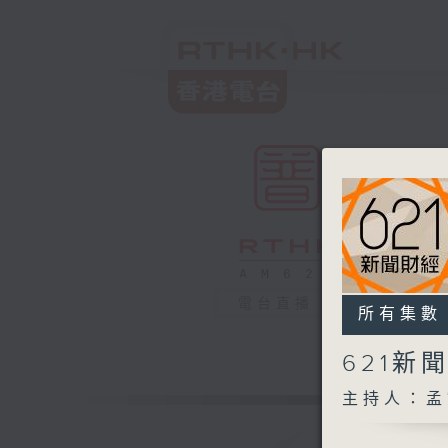
電台直播
所有集數
621新
主持人：孟