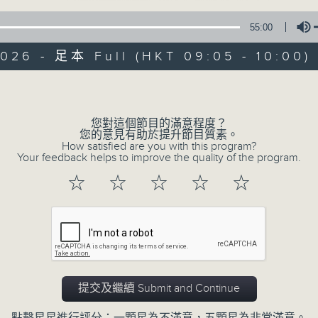
55:00
2026 - 足本 Full (HKT 09:05 - 10:00)
Volume
您對這個節目的滿意程度？
07/08/2026
您的意見有助於提升節目質素。
How satisfied are you with this program?
Your feedback helps to improve the quality of the program.
621新聞財經
☆
☆
☆
☆
☆
0
seconds
00:00
of
55
07/08/2026 - 足本 Full (HKT 09:05
minutes,
0
seconds
Volume
90%
提交及繼續 Submit and Continue