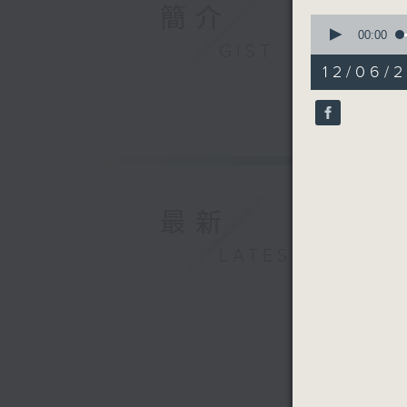
簡介
0
seconds
00:00
GIST
of
55
12/06/
minutes,
0
seconds
90%
最新
LATEST