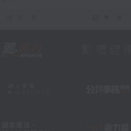
社 交
聯 絡