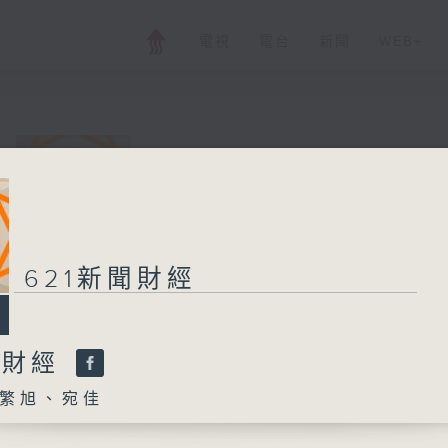
電視
電台
新聞
WEB+
621新聞財經
所有集數
621新聞財經
您喜歡這個節目嗎?
聞財經
繁旭、宛佳
主持人：孟繁旭、宛佳