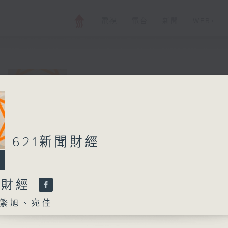
電視
電台
新聞
WEB+
621新聞財經
所有集數
621新聞財經
您喜歡這個節目嗎?
聞財經
繁旭、宛佳
主持人：孟繁旭、宛佳