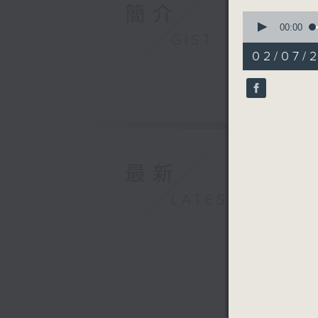
簡介
0
seconds
00:00
GIST
of
54
02/07/
minutes,
59
seconds
90%
最新
LATEST