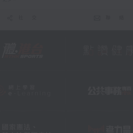
社 交
聯 絡