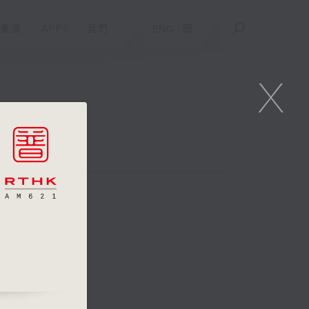
重溫
APPS
我們
ENG
/
簡
X