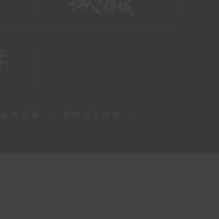
障礙播放器
|
其他語言內容
|