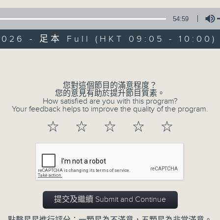
54:59
2026 - 足本 Full (HKT 09:05 - 10:00)
Volume
您對這個節目的滿意程度？
06/08/2026
您的意見有助於提升節目質素。
How satisfied are you with this program?
Your feedback helps to improve the quality of the program.
621新聞財經
☆
☆
☆
☆
☆
0
seconds
00:00
of
55
06/08/2026 - 足本 Full (HKT 09:05
minutes,
0
seconds
Volume
90%
提交及繼續 Submit and Continue