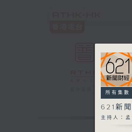
電台直播
所有集數
621新
主持人：孟