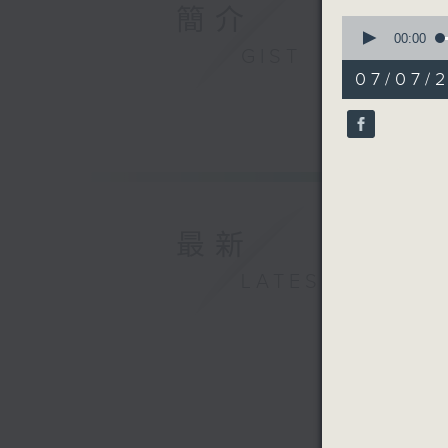
簡介
0
seconds
00:00
GIST
of
55
07/07/
minutes,
0
seconds
90%
最新
LATEST