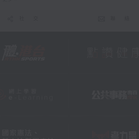
社 交
聯 絡