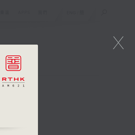
重溫
APPS
我們
ENG
/
簡
X