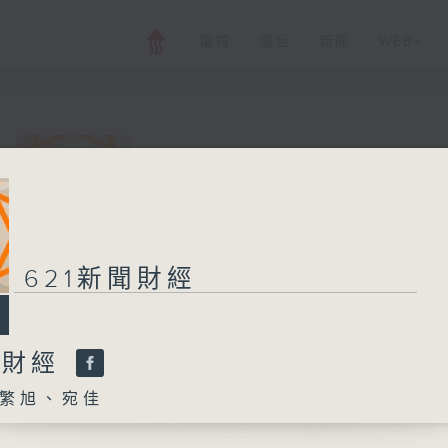
電視
電台
新聞
WEB+
621新聞財經
所有集數
621新聞財經
您喜歡這個節目嗎?
聞財經
繁旭、宛佳
主持人：孟繁旭、宛佳