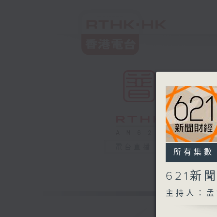
電台直播
所有集數
621新
主持人：孟