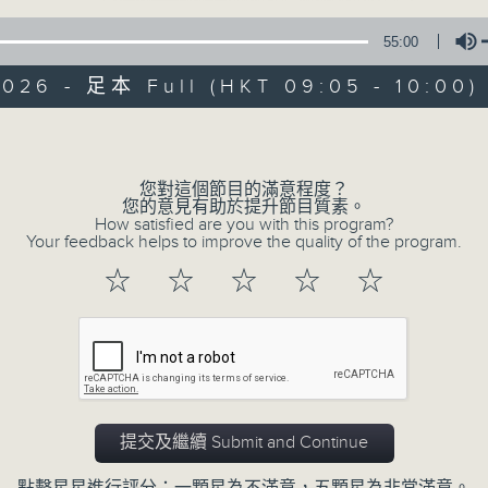
55:00
2026 - 足本 Full (HKT 09:05 - 10:00)
Volume
您對這個節目的滿意程度？
07/08/2026
您的意見有助於提升節目質素。
How satisfied are you with this program?
Your feedback helps to improve the quality of the program.
621新聞財經
☆
☆
☆
☆
☆
0
seconds
00:00
of
55
07/08/2026 - 足本 Full (HKT 09:05
minutes,
0
seconds
Volume
90%
提交及繼續 Submit and Continue