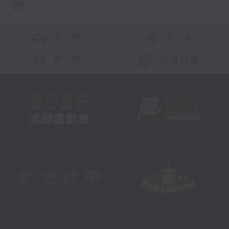
更多 ...
交 通
社 交
聯 絡
公眾回饋