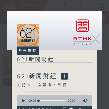
ENG
/
簡
×
全新 RTHK On The Go
取得
一手掌握 RTHK 電台、電視節目
X
所有集數
621新聞財經
621新聞財經
電台直播
621新聞財經
所有集數
主持人：孟繁旭、宛佳
0
您喜歡這個節目嗎?
seconds
00:00
00:00
of
0