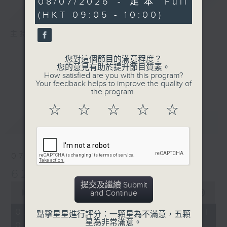
08/07/2026 - 足本 Full
簡介
GIST
seconds
(HKT 09:05 - 10:00)
主持人：孟繁旭、宛佳
您對這個節目的滿意程度？
您的意見有助於提升節目質素。
How satisfied are you with this program?
Your feedback helps to improve the quality of
the program.
☆
☆
☆
☆
☆
最新
LATEST
07/08/2026
621新聞財經
提交及繼續 Submit
0
and Continue
seconds
00:00
55:00
of
55
07/08/2026 - 足本 Full (HKT
點擊星星進行評分：一顆星為不滿意，五顆
minutes,
星為非常滿意。
09:05 - 10:00)
0