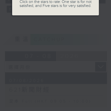
Click on the stars to rate: One star is for not
seconds
satisfied, and Five stars is for very satisfied.
重溫
CATCHUP
07 - 08
2026
07/08/2026
621新聞財經
足本 Full (HKT 09:05 - 10:00)