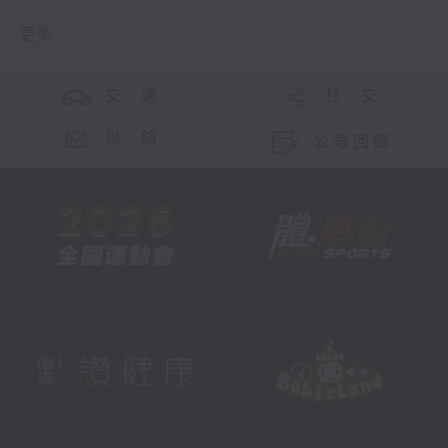
更多 ...
交 通
社 交
聯 絡
公眾回饋