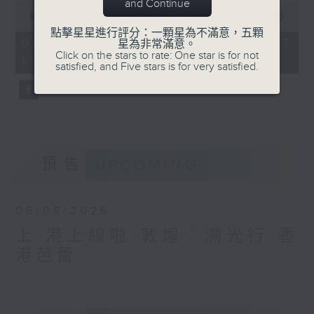
and Continue
0
seconds
00:00
55:00
of
點擊星星進行評分：一顆星為不滿意，五顆
55
08/08/2026 - 足本 Full (HKT
星為非常滿意。
minutes,
Click on the stars to rate: One star is for not
19:05 - 20:00)
0
satisfied, and Five stars is for very satisfied.
seconds
預告
UPCOMING
06/09/2026
上·港上線啦-敦煌︰溯光行 香
港芭蕾