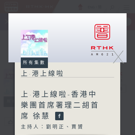
ENG
/
簡
×
全新 RTHK On The Go
取得
一手掌握 RTHK 電台、電視節目
X
所有集數
上·港上線啦
上·港上線啦
電台直播
上·港上線啦-香港中
所有集數
樂團首席署理二胡首
席 徐慧
您喜歡這個節目嗎?
主持人：劉明正、賈贇