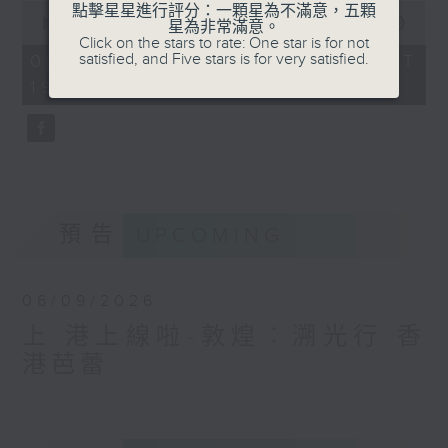
0
點擊星星進行評分：一顆星為不滿意，五顆
seconds
00:00
55:00
星為非常滿意。
of
Click on the stars to rate: One star is for not
55
satisfied, and Five stars is for very satisfied.
08/08/2026 - 足本 Full (HKT
minutes,
19:05 - 20:00)
0
seconds
預告
UPCOMING
06/09/2026
上·港上線啦-敦煌︰溯光行 香
港芭蕾