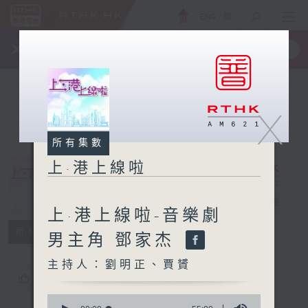
ENG
/
簡
×
全新 RTHK On The Go
取得
一手掌握 RTHK 電台、電視節目
X
所有集數
上·港上線啦
上·港上線啦
電台直播
上·港上線啦-音樂劇
所有集數
男主角 鄧家杰
主持人：劉明正、賈贇
您喜歡這個節目嗎?
0