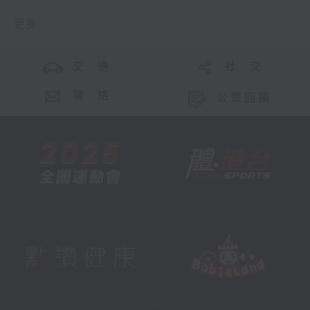
更多 ...
交 通
社 交
聯 絡
公眾回饋