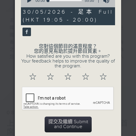
seconds
00:00
55:00
簡介
GIST
of
55
30/05/2026 - 足本 Full
minutes,
(HKT 19:05 - 20:00)
0
主持人：劉明正、賈贇
seconds
國家發展一日千里，香港與上海並肩齊驅，在
國際舞台共譜滬港新篇章。
香港電台普通話台與上海人民廣播電台長三角
您對這個節目的滿意程度？
之聲聯合製作全新節目《上·港上線啦》，為
您的意見有助於提升節目質素。
How satisfied are you with this program?
您邀請兩地文化名人作客，分享他們的藝術人
Your feedback helps to improve the quality of
生，亦會介紹兩地文化活動及社會動態，聯繫
the program.
更多...
滬港聽眾，呈現兩地文化藝術盛宴。
☆
☆
☆
☆
☆
更多精彩內容，敬請留意逢星期六傍晚7點，
《上·港上線啦》。
最新
LATEST
08/08/2026
提交及繼續 Submit
上·港上線啦-香港中樂團琵琶首
and Continue
席 張瑩