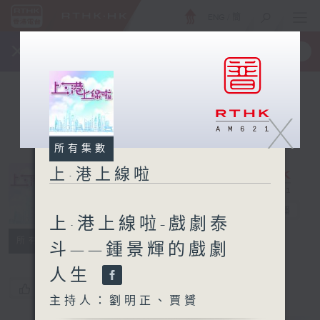
ENG
/
簡
×
全新 RTHK On The Go
取得
一手掌握 RTHK 電台、電視節目
X
所有集數
上·港上線啦
上·港上線啦
電台直播
上·港上線啦-戲劇泰
所有集數
斗——鍾景輝的戲劇
人生
您喜歡這個節目嗎?
主持人：劉明正、賈贇