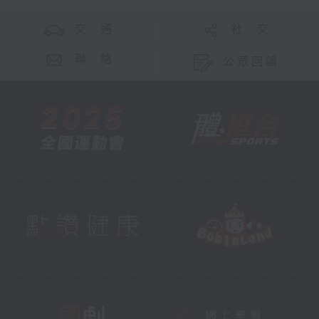
交 通
社 交
聯 絡
公眾回饋