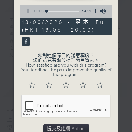
簡介
GIST
0
seconds
00:06
54:59
of
主持人：劉明正、賈贇
54
13/06/2026 - 足本 Full
minutes,
國家發展一日千里，香港與上海並肩齊驅，在
(HKT 19:05 - 20:00)
59
國際舞台共譜滬港新篇章。
seconds
香港電台普通話台與上海人民廣播電台長三角
之聲聯合製作全新節目《上·港上線啦》，為
您邀請兩地文化名人作客，分享他們的藝術人
您對這個節目的滿意程度？
您的意見有助於提升節目質素。
生，亦會介紹兩地文化活動及社會動態，聯繫
How satisfied are you with this program?
更多...
滬港聽眾，呈現兩地文化藝術盛宴。
Your feedback helps to improve the quality of
the program.
更多精彩內容，敬請留意逢星期六傍晚7點，
《上·港上線啦》。
☆
☆
☆
☆
☆
最新
LATEST
02/08/2026
上·港上線啦-上海滬劇院演員 錢
瑩、徐響響
提交及繼續 Submit