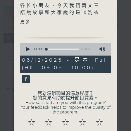
各位小朋友，今天我們兩文三
語說故事和大家說的是《洗衣
服》和《我的弟弟》的故事；
更多...
兩文三語說故事
電台直播
《洗衣服》的普通話版本由九
龍塘宣道小學的簡樂兒同學聲
所有集數
演
0
《我的弟弟》的普通話版本由
seconds
00:00
00:00
of
軒尼詩道官立小學（銅鑼灣）
您喜歡這個節目嗎?
0
06/12/2025 - 足本 Full
的黃小舒同學聲演
seconds
(HKT 09:05 - 10:00)
簡介
GIST
主持人：子玥姐姐﹑中中哥哥﹑Crystal姐姐
您對這個節目的滿意程度？
您的意見有助於提升節目質素。
How satisfied are you with this program?
Your feedback helps to improve the quality of
the program.
☆
☆
☆
☆
☆