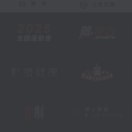
聯 絡
公眾回饋