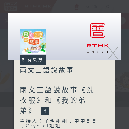
ENG
/
簡
×
全新 RTHK On The Go
取得
一手掌握 RTHK 電台、電視節目
X
所有集數
兩文三語說故事
兩文三語說故事《洗
衣服》和《我的弟
一個故事、兩種語言、三種表達方式...
弟》
主持人：子玥姐姐﹑中中哥哥
﹑Crystal姐姐