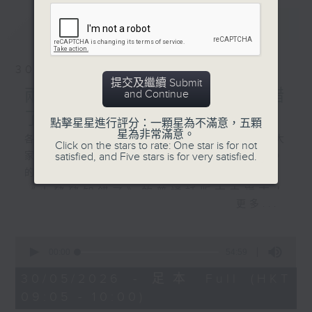
最新
LATEST
30/05/2026
提交及繼續 Submit
兩文三語說故事《小豬豬知錯
and Continue
了》和《蘋果樹節》
點擊星星進行評分：一顆星為不滿意，五顆
星為非常滿意。
各位小朋友，今天我們兩文三語說故事為大
Click on the stars to rate: One star is for not
satisfied, and Five stars is for very satisfied.
家帶來了《小豬豬知錯了》和《蘋果樹節》
的故事；
《小豬豬知錯了》的普通話版本由嶺南大
更多...
學香港同學會小學的陳梓朗同學聲演；
《蘋果樹節》的普通話版本由恩主教書院
0
seconds
00:00
54:59
的楊佳琪同學聲演。
of
54
30/05/2026 - 足本 Full (HKT
minutes,
09:05 - 10:00)
59
seconds