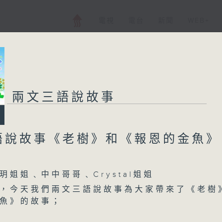
電視
電台
新聞
WEB+
兩文三語說故事
語說故事《老樹》和《報恩的金魚》
玥姐姐﹑中中哥哥﹑Crystal姐姐
，今天我們兩文三語說故事為大家帶來了《老樹
魚》的故事；
普通話版本由嶺南大學香港同學會小學的張柏澄