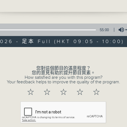
魚》的普通話版本由恩主教書院的楊佳琪同學聲
一個故事、兩種語言、三種表達方式...
55:00
2026 - 足本 Full (HKT 09:05 - 10:00)
Volume
兩文三語說故事
您對這個節目的滿意程度？
所有集數
您的意見有助於提升節目質素。
How satisfied are you with this program?
Your feedback helps to improve the quality of the program.
您喜歡這個節目嗎?
☆
☆
☆
☆
☆
主持人：子玥姐姐﹑中中哥哥﹑Crystal姐姐