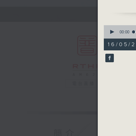
聲演；
《報恩的金
0
seconds
00:00
of
55
16/05/
minutes,
0
seconds
90%
電台直播
簡介