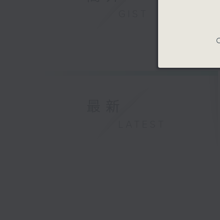
GIST
C
最新
LATEST