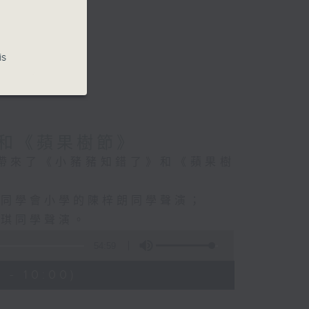
is
和《蘋果樹節》
帶來了《小豬豬知錯了》和《蘋果樹
港同學會小學的陳梓朗同學聲演；
佳琪同學聲演。
54:59
 - 10:00)