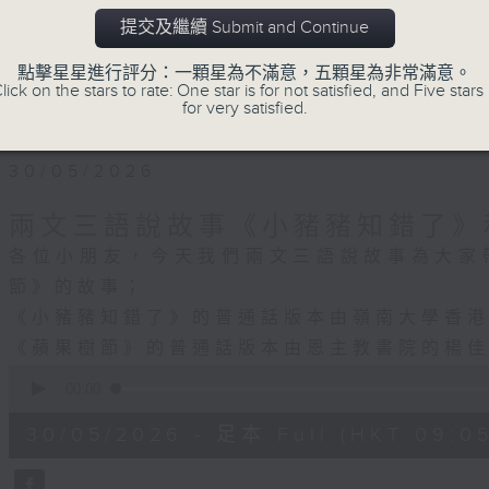
提交及繼續 Submit and Continue
點擊星星進行評分：一顆星為不滿意，五顆星為非常滿意。
lick on the stars to rate: One star is for not satisfied, and Five stars 
for very satisfied.
30/05/2026
兩文三語說故事《小豬豬知錯了》
各位小朋友，今天我們兩文三語說故事為大家
節》的故事；
《小豬豬知錯了》的普通話版本由嶺南大學香
《蘋果樹節》的普通話版本由恩主教書院的楊
0
seconds
00:00
of
54
30/05/2026 - 足本 Full (HKT 09:05
minutes,
59
seconds
Volume