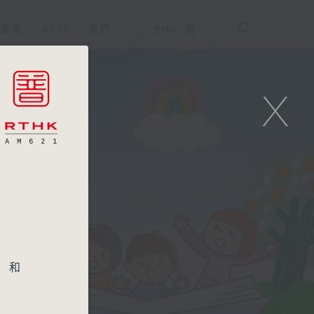
重溫
APPS
我們
ENG
/
簡
X
》和
同學