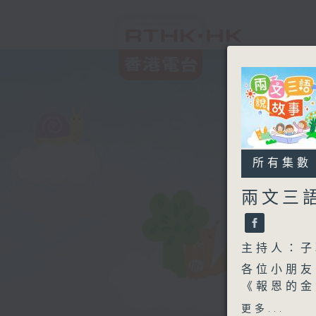
所有集數
兩文三
主持人：子
各位小朋友
《報恩的金
《老樹》的
更多...