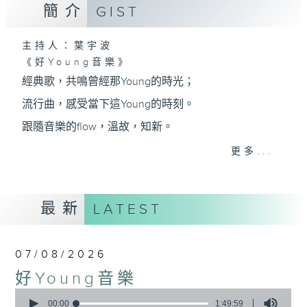
簡介
GIST
主持人：葉宇波
《好Young音樂》
經典歌，共鳴曾經那Young的時光；
流行曲，感受當下這Young的時刻。
跟隨音樂的flow，溫故，知新。
香港電台普通話台《好Young音樂》！
更多...
節目版塊包括：晨曲悠揚、好Young主題、粵語播
（廣東歌經典）、溫故知新（新歌精選）。
最新
LATEST
星期一至五早七點，
07/08/2026
《好Young音樂》
好Young音樂
葉宇波為你呈現音樂好模Young！
0
seconds
00:00
1:49:59