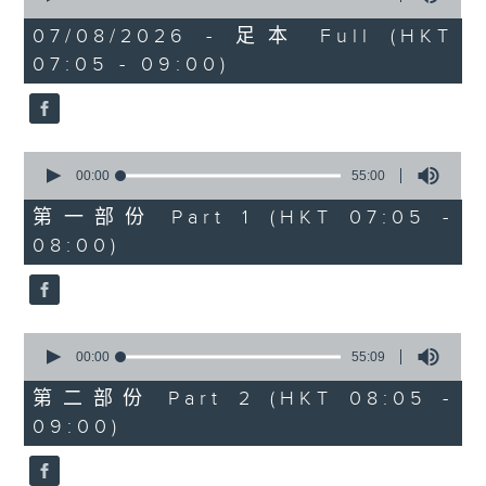
of
1
07/08/2026 - 足本 Full (HKT
hour,
07:05 - 09:00)
49
minutes,
59
seconds
0
seconds
00:00
55:00
of
55
第一部份 Part 1 (HKT 07:05 -
minutes,
08:00)
0
seconds
0
seconds
00:00
55:09
of
55
第二部份 Part 2 (HKT 08:05 -
minutes,
09:00)
9
seconds