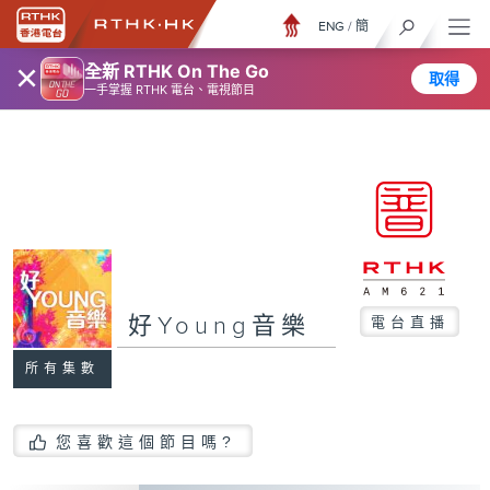
ENG
/
簡
×
全新 RTHK On The Go
取得
一手掌握 RTHK 電台、電視節目
好Young音樂
電台直播
所有集數
您喜歡這個節目嗎?