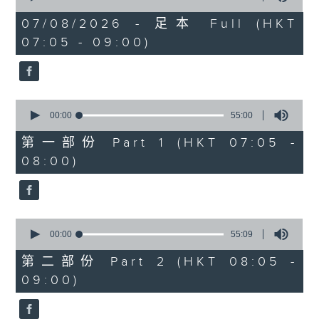
of
1
07/08/2026 - 足本 Full (HKT
hour,
07:05 - 09:00)
49
minutes,
59
seconds
0
seconds
00:00
55:00
of
55
第一部份 Part 1 (HKT 07:05 -
minutes,
08:00)
0
seconds
0
seconds
00:00
55:09
of
55
第二部份 Part 2 (HKT 08:05 -
minutes,
09:00)
9
seconds