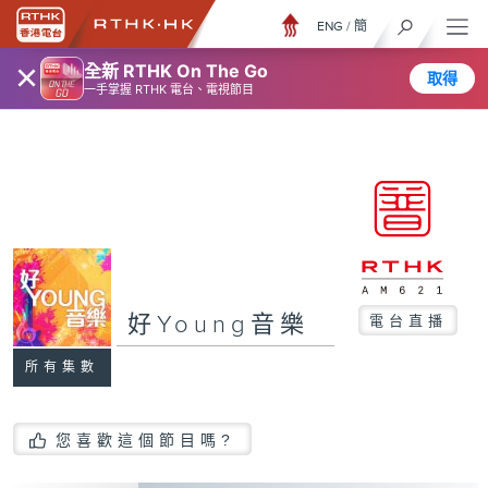
ENG
/
簡
×
全新 RTHK On The Go
取得
一手掌握 RTHK 電台、電視節目
好Young音樂
電台直播
所有集數
您喜歡這個節目嗎?