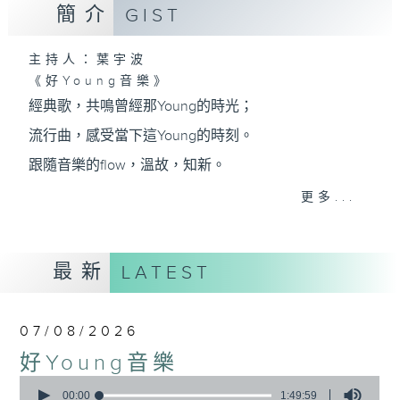
簡介
GIST
主持人：葉宇波
《好Young音樂》
經典歌，共鳴曾經那Young的時光；
流行曲，感受當下這Young的時刻。
跟隨音樂的flow，溫故，知新。
香港電台普通話台《好Young音樂》！
更多...
節目版塊包括：晨曲悠揚、好Young主題、粵語播
（廣東歌經典）、溫故知新（新歌精選）。
最新
LATEST
星期一至五早七點，
07/08/2026
《好Young音樂》
好Young音樂
葉宇波為你呈現音樂好模Young！
0
seconds
00:00
1:49:59