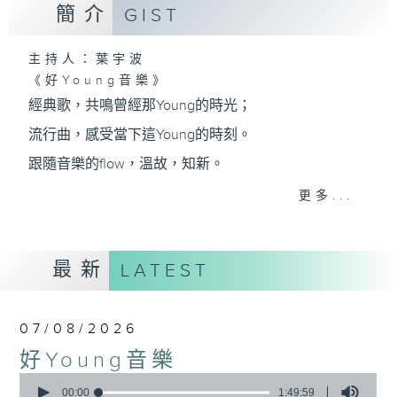
簡介
GIST
主持人：葉宇波
《好Young音樂》
經典歌，共鳴曾經那Young的時光；
流行曲，感受當下這Young的時刻。
跟隨音樂的flow，溫故，知新。
香港電台普通話台《好Young音樂》！
更多...
節目版塊包括：晨曲悠揚、好Young主題、粵語播
（廣東歌經典）、溫故知新（新歌精選）。
最新
LATEST
星期一至五早七點，
07/08/2026
《好Young音樂》
好Young音樂
葉宇波為你呈現音樂好模Young！
0
seconds
00:00
1:49:59