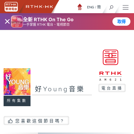
ENG
/
簡
×
全新 RTHK On The Go
取得
一手掌握 RTHK 電台、電視節目
好Young音樂
電台直播
所有集數
您喜歡這個節目嗎?