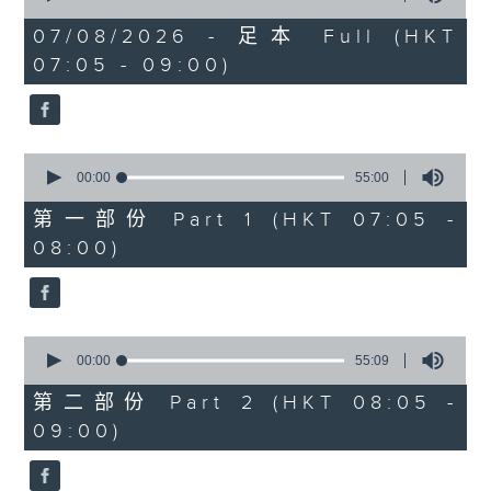
of
1
07/08/2026 - 足本 Full (HKT
hour,
07:05 - 09:00)
49
minutes,
59
seconds
0
seconds
00:00
55:00
of
55
第一部份 Part 1 (HKT 07:05 -
minutes,
08:00)
0
seconds
0
seconds
00:00
55:09
of
55
第二部份 Part 2 (HKT 08:05 -
minutes,
09:00)
9
seconds