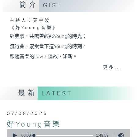
簡介
GIST
主持人：葉宇波
《好Young音樂》
經典歌，共鳴曾經那Young的時光；
流行曲，感受當下這Young的時刻。
跟隨音樂的flow，溫故，知新。
香港電台普通話台《好Young音樂》！
更多...
節目版塊包括：晨曲悠揚、好Young主題、粵語播
（廣東歌經典）、溫故知新（新歌精選）。
最新
LATEST
星期一至五早七點，
07/08/2026
《好Young音樂》
好Young音樂
葉宇波為你呈現音樂好模Young！
0
seconds
00:00
1:49:59