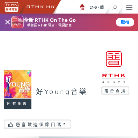
ENG
/
簡
×
全新 RTHK On The Go
取得
一手掌握 RTHK 電台、電視節目
好Young音樂
電台直播
所有集數
您喜歡這個節目嗎?