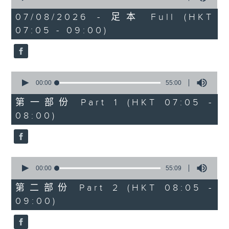
of
1
07/08/2026 - 足本 Full (HKT
hour,
07:05 - 09:00)
49
minutes,
59
seconds
0
seconds
00:00
55:00
of
55
第一部份 Part 1 (HKT 07:05 -
minutes,
08:00)
0
seconds
0
seconds
00:00
55:09
of
55
第二部份 Part 2 (HKT 08:05 -
minutes,
09:00)
9
seconds