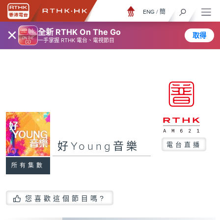
ENG
/
簡
×
全新 RTHK On The Go
取得
一手掌握 RTHK 電台、電視節目
好Young音樂
電台直播
所有集數
您喜歡這個節目嗎?