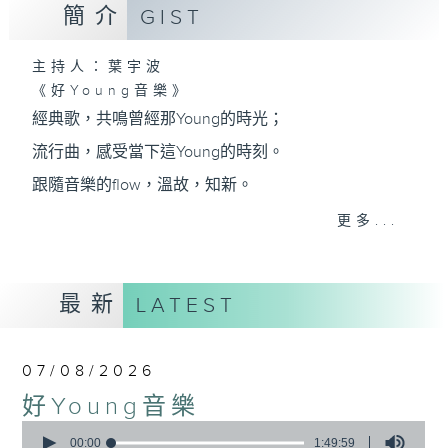
簡介
GIST
主持人：葉宇波
《好Young音樂》
經典歌，共鳴曾經那Young的時光；
流行曲，感受當下這Young的時刻。
跟隨音樂的flow，溫故，知新。
香港電台普通話台《好Young音樂》！
更多...
節目版塊包括：晨曲悠揚、好Young主題、粵語播
（廣東歌經典）、溫故知新（新歌精選）。
最新
LATEST
星期一至五早七點，
07/08/2026
《好Young音樂》
好Young音樂
葉宇波為你呈現音樂好模Young！
0
seconds
00:00
1:49:59