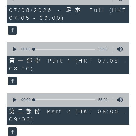
of
1
07/08/2026 - 足本 Full (HKT
hour,
07:05 - 09:00)
49
minutes,
59
seconds
0
seconds
00:00
55:00
of
55
第一部份 Part 1 (HKT 07:05 -
minutes,
08:00)
0
seconds
0
seconds
00:00
55:09
of
55
第二部份 Part 2 (HKT 08:05 -
minutes,
09:00)
9
seconds