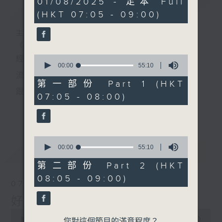
01/08/2025 - 足本 Full
簡介
GIST
hour,
(HKT 07:05 - 09:00)
50
minutes,
0
主持人：葉宇波
seconds
《好Young音樂》
0
經典歌，共鳴曾經那Young的時光；
seconds
00:00
55:10
of
流行曲，感受當下這Young的時刻。
55
第一部份 Part 1 (HKT
minutes,
跟隨音樂的flow，溫故，知新。
07:05 - 08:00)
10
seconds
香港電台普通話台《好Young音樂》！
更多...
節目版塊包括：晨曲悠揚、好Young主題、粵語播
0
（廣東歌經典）、溫故知新（新歌精選）。
seconds
00:00
55:10
最新
LATEST
of
55
第二部份 Part 2 (HKT
minutes,
星期一至五早七點，
08:05 - 09:00)
10
07/08/2026
seconds
《好Young音樂》
好Young音樂
葉宇波為你呈現音樂好模Young！
0
seconds
00:00
1:49:59
您對這個節目的滿意程度？