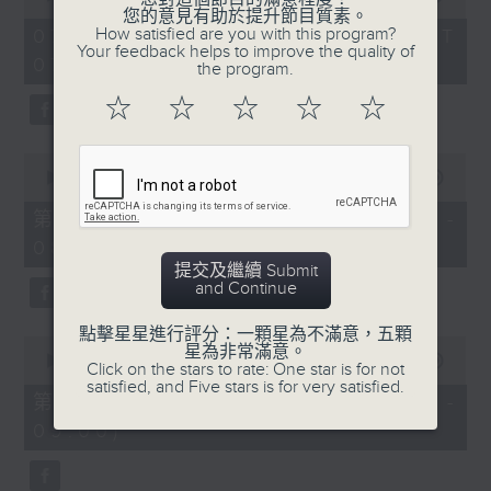
of
您的意見有助於提升節目質素。
1
How satisfied are you with this program?
07/08/2026 - 足本 Full (HKT
hour,
Your feedback helps to improve the quality of
07:05 - 09:00)
49
the program.
minutes,
59
☆
☆
☆
☆
☆
seconds
0
seconds
00:00
55:00
of
55
第一部份 Part 1 (HKT 07:05 -
minutes,
08:00)
0
seconds
提交及繼續 Submit
and Continue
點擊星星進行評分：一顆星為不滿意，五顆
0
星為非常滿意。
seconds
00:00
55:09
Click on the stars to rate: One star is for not
of
satisfied, and Five stars is for very satisfied.
55
第二部份 Part 2 (HKT 08:05 -
minutes,
09:00)
9
seconds