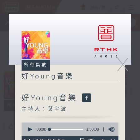
ENG
/
簡
×
全新 RTHK On The Go
取得
一手掌握 RTHK 電台、電視節目
X
所有集數
好Young音樂
好Young音樂
電台直播
好Young音樂
所有集數
主持人：葉宇波
0
您喜歡這個節目嗎?
seconds
00:00
1:50:00
of
1