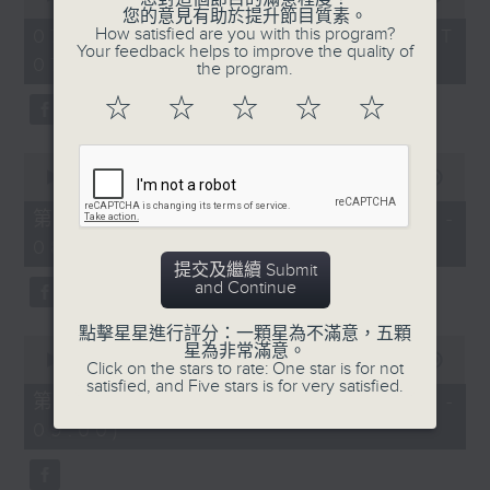
of
您的意見有助於提升節目質素。
1
How satisfied are you with this program?
07/08/2026 - 足本 Full (HKT
hour,
Your feedback helps to improve the quality of
07:05 - 09:00)
49
the program.
minutes,
59
☆
☆
☆
☆
☆
seconds
0
seconds
00:00
55:00
of
55
第一部份 Part 1 (HKT 07:05 -
minutes,
08:00)
0
seconds
提交及繼續 Submit
and Continue
點擊星星進行評分：一顆星為不滿意，五顆
0
星為非常滿意。
seconds
00:00
55:09
Click on the stars to rate: One star is for not
of
satisfied, and Five stars is for very satisfied.
55
第二部份 Part 2 (HKT 08:05 -
minutes,
09:00)
9
seconds