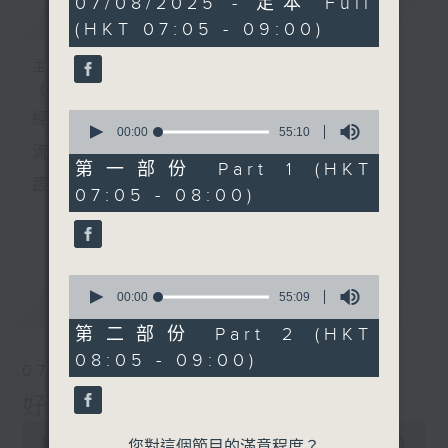
07/08/2025 - 足本 Full
簡介
GIST
hour,
(HKT 07:05 - 09:00)
50
minutes,
0
主持人：葉宇波
seconds
《好Young音樂》
0
經典歌，共鳴曾經那Young的時光；
seconds
00:00
55:10
of
流行曲，感受當下這Young的時刻。
55
第一部份 Part 1 (HKT
minutes,
跟隨音樂的flow，溫故，知新。
07:05 - 08:00)
10
seconds
香港電台普通話台《好Young音樂》！
更多...
節目版塊包括：晨曲悠揚、好Young主題、粵語播
0
（廣東歌經典）、溫故知新（新歌精選）。
seconds
00:00
55:09
最新
LATEST
of
55
第二部份 Part 2 (HKT
minutes,
星期一至五早七點，
08:05 - 09:00)
9
07/08/2026
seconds
《好Young音樂》
好Young音樂
葉宇波為你呈現音樂好模Young！
0
seconds
00:00
1:49:59
您對這個節目的滿意程度？