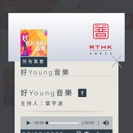
ENG
/
簡
×
全新 RTHK On The Go
取得
一手掌握 RTHK 電台、電視節目
X
所有集數
好Young音樂
好Young音樂
電台直播
好Young音樂
所有集數
主持人：葉宇波
0
您喜歡這個節目嗎?
seconds
00:00
1:50:00
of
1