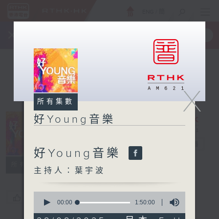
ENG
/
簡
×
全新 RTHK On The Go
取得
一手掌握 RTHK 電台、電視節目
X
所有集數
好Young音樂
好Young音樂
電台直播
好Young音樂
所有集數
主持人：葉宇波
0
您喜歡這個節目嗎?
seconds
00:00
1:50:00
of
1