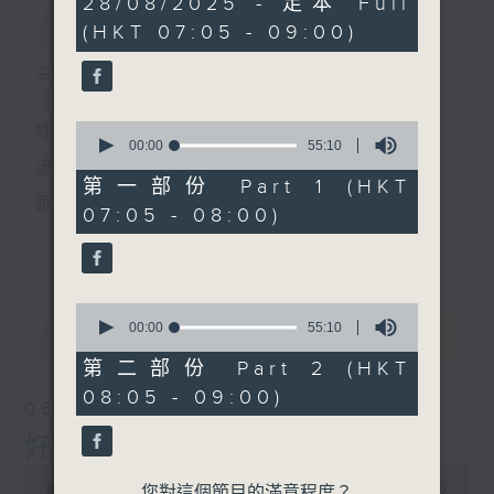
28/08/2025 - 足本 Full
簡介
GIST
hour,
(HKT 07:05 - 09:00)
50
minutes,
0
主持人：葉宇波
seconds
《好Young音樂》
0
經典歌，共鳴曾經那Young的時光；
seconds
00:00
55:10
of
流行曲，感受當下這Young的時刻。
55
第一部份 Part 1 (HKT
minutes,
跟隨音樂的flow，溫故，知新。
07:05 - 08:00)
10
seconds
香港電台普通話台《好Young音樂》！
更多...
節目版塊包括：晨曲悠揚、好Young主題、粵語播
0
（廣東歌經典）、溫故知新（新歌精選）。
seconds
00:00
55:10
最新
LATEST
of
55
第二部份 Part 2 (HKT
minutes,
星期一至五早七點，
08:05 - 09:00)
10
06/08/2026
seconds
《好Young音樂》
好Young音樂
葉宇波為你呈現音樂好模Young！
0
seconds
00:00
1:49:59
您對這個節目的滿意程度？