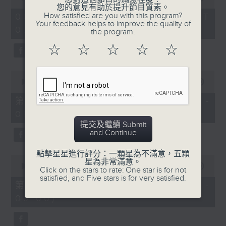
of
您的意見有助於提升節目質素。
1
How satisfied are you with this program?
06/08/2026 - 足本 Full (HKT
hour,
Your feedback helps to improve the quality of
07:05 - 09:00)
49
the program.
minutes,
59
☆
☆
☆
☆
☆
seconds
0
seconds
00:00
55:00
of
55
第一部份 Part 1 (HKT 07:05 -
minutes,
08:00)
0
seconds
提交及繼續 Submit
and Continue
點擊星星進行評分：一顆星為不滿意，五顆
0
星為非常滿意。
seconds
00:00
55:09
Click on the stars to rate: One star is for not
of
satisfied, and Five stars is for very satisfied.
55
第二部份 Part 2 (HKT 08:05 -
minutes,
09:00)
9
seconds