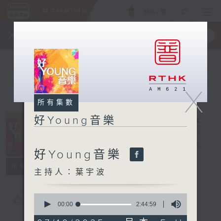
ENG
/
簡
×
全新 RTHK On The Go
取得
一手掌握 RTHK 電台、電視節目
X
所有集數
好Young音樂
好Young音樂
電台直播
好Young音樂
所有集數
主持人：葉宇波
0
您喜歡這個節目嗎?
seconds
00:00
2:44:59
of
2