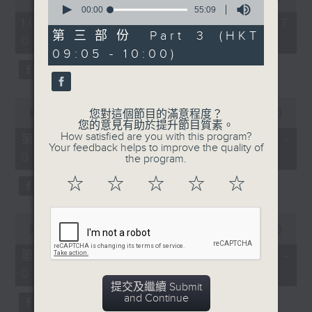
of
seconds
00:00
55:09
1
of
10/08/2026 - 足本 Full (HKT
hour,
55
第三部份 Part 3 (HKT
07:05 - 09:00)
50
minutes,
minutes,
09:05 - 10:00)
9
0
seconds
seconds
0
seconds
00:00
55:10
您對這個節目的滿意程度？
of
您的意見有助於提升節目質素。
55
How satisfied are you with this program?
第一部份 Part 1 (HKT 07:05 -
minutes,
Your feedback helps to improve the quality of
08:00)
10
the program.
seconds
☆
☆
☆
☆
☆
0
seconds
00:00
55:10
of
55
第二部份 Part 2 (HKT 08:05 -
minutes,
09:00)
10
seconds
提交及繼續 Submit
and Continue