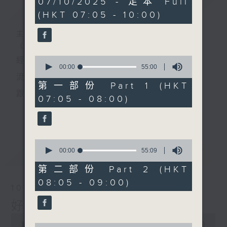
07/10/2025 - 足本 Full
簡介
GIST
hours,
(HKT 07:05 - 10:00)
44
minutes,
59
主持人：葉宇波
seconds
《好Young音樂》
0
經典歌，共鳴曾經那Young的時光；
seconds
00:00
55:00
of
流行曲，感受當下這Young的時刻。
55
第一部份 Part 1 (HKT
minutes,
跟隨音樂的flow，溫故，知新。
07:05 - 08:00)
0
seconds
香港電台普通話台《好Young音樂》！
更多...
節目版塊包括：晨曲悠揚、好Young主題、粵語播
0
（廣東歌經典）、溫故知新（新歌精選）。
seconds
00:00
55:09
最新
LATEST
of
55
第二部份 Part 2 (HKT
minutes,
星期一至五早七點，
08:05 - 09:00)
9
10/08/2026
seconds
《好Young音樂》
好Young音樂
葉宇波為你呈現音樂好模Young！
0
seconds
00:00
1:50:00
0