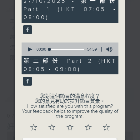
27/10/2025 - 第一部份
簡介
GIST
minutes,
Part 1 (HKT 07:05 -
0
seconds
08:00)
主持人：葉宇波
《好Young音樂》
經典歌，共鳴曾經那Young的時光；
0
流行曲，感受當下這Young的時刻。
seconds
00:00
54:59
of
跟隨音樂的flow，溫故，知新。
54
第二部份 Part 2 (HKT
minutes,
香港電台普通話台《好Young音樂》！
08:05 - 09:00)
更多...
59
seconds
節目版塊包括：晨曲悠揚、好Young主題、粵語播
（廣東歌經典）、溫故知新（新歌精選）。
最新
LATEST
您對這個節目的滿意程度？
您的意見有助於提升節目質素。
How satisfied are you with this program?
星期一至五早七點，
Your feedback helps to improve the quality of
07/08/2026
the program.
《好Young音樂》
好Young音樂
☆
☆
☆
☆
☆
葉宇波為你呈現音樂好模Young！
0
seconds
00:00
1:49:59