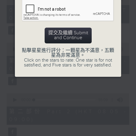
of
1
07/08/2026 - 足本 Full (HKT
hour,
07:05 - 09:00)
49
minutes,
59
提交及繼續 Submit
seconds
and Continue
0
seconds
00:00
55:00
點擊星星進行評分：一顆星為不滿意，五顆
of
星為非常滿意。
55
Click on the stars to rate: One star is for not
第一部份 Part 1 (HKT 07:05 -
minutes,
satisfied, and Five stars is for very satisfied.
08:00)
0
seconds
0
seconds
00:00
55:09
of
55
第二部份 Part 2 (HKT 08:05 -
minutes,
09:00)
9
seconds