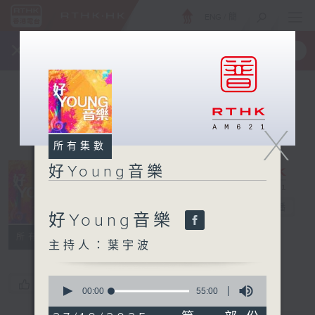
ENG
/
簡
×
全新 RTHK On The Go
取得
一手掌握 RTHK 電台、電視節目
X
所有集數
好Young音樂
好Young音樂
電台直播
好Young音樂
所有集數
主持人：葉宇波
0
您喜歡這個節目嗎?
seconds
00:00
55:00
of
55